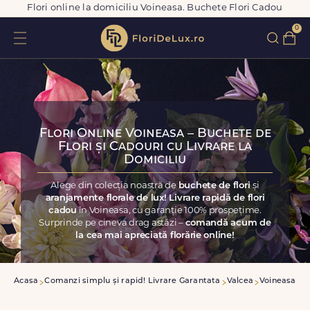
Flori online la domiciliu Voineasa. Buchete Flori Cadou
0
Flori Online Voineasa – Buchete de
Flori și Cadouri cu Livrare la
Domiciliu
Alege din colecția noastră de
buchete de flori
și
aranjamente florale de lux! Livrare rapidă de flori
cadou
în Voineasa, cu garanție 100% prospețime.
Surprinde pe cineva drag astăzi –
comandă acum de
la cea mai apreciată florărie online!
Acasa
Comanzi simplu și rapid! Livrare Garantata
Valcea
Voineasa