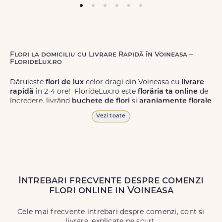
Flori la domiciliu cu Livrare Rapidă în Voineasa –
FlorideLux.ro
Dăruiește
flori de lux
celor dragi din Voineasa cu
livrare
rapidă
în 2-4 ore! FlorideLux.ro este
florăria ta online
de
încredere, livrând
buchete de flori
și
aranjamente florale
de calitate superioară în Voineasa și în toată România.
Vezi toate
Alege dintr-o gamă largă de
flori
proaspete, pentru orice
ocazie, și comanda-le
online!
Cu FlorideLux.ro, primești
garanția unei livrări prompte și a unor
flori
care vor face
impresie.
Intrebari frecvente despre comenzi
Livrăm buchete de flori
chiar și în
weekend
, pentru ca tu
flori online in Voineasa
să poți adresa un gest frumos atunci când ai nevoie.
Cele mai frecvente intrebari despre comenzi, cont si
livrare, explicate pe scurt.