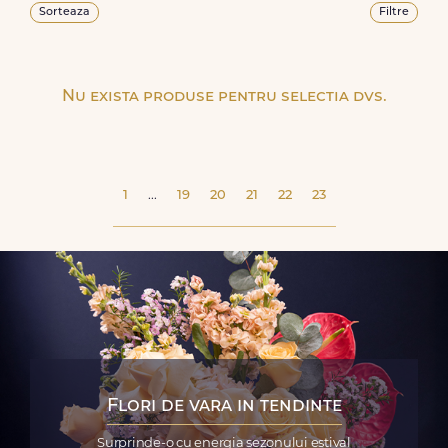
Sorteaza
Filtre
Nu exista produse pentru selectia dvs.
1
...
19
20
21
22
23
Flori de vara in tendinte
Surprinde-o cu energia sezonului estival