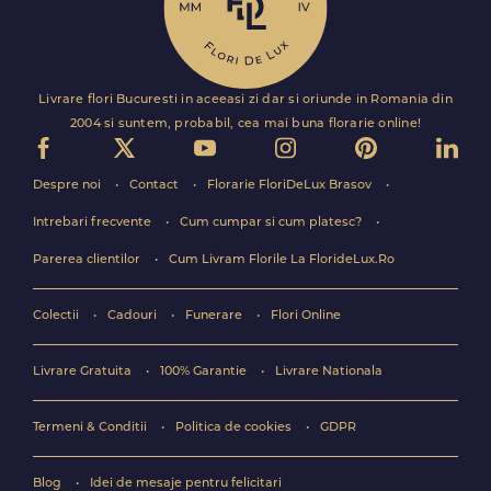
Livrare flori Bucuresti in aceeasi zi dar si oriunde in Romania din
2004 si suntem, probabil, cea mai buna florarie online!
Despre noi
Contact
Florarie FloriDeLux Brasov
Intrebari frecvente
Cum cumpar si cum platesc?
Parerea clientilor
Cum Livram Florile La FlorideLux.Ro
Colectii
Cadouri
Funerare
Flori Online
Livrare Gratuita
100% Garantie
Livrare Nationala
Termeni & Conditii
Politica de cookies
GDPR
Blog
Idei de mesaje pentru felicitari