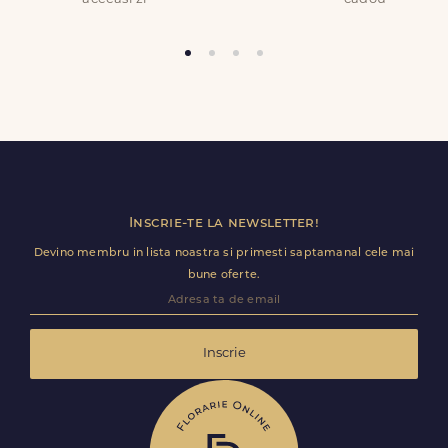
COD PRODUS:
FDL3408
Trimite review
Inscrie-te la newsletter!
Devino membru in lista noastra si primesti saptamanal cele mai
bune oferte.
Inscrie