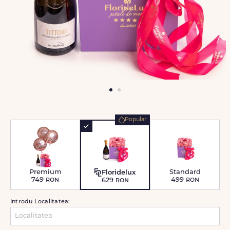
Popular
Premium
Standard
Floridelux
749
ron
499
ron
629
ron
Introdu Localitatea: