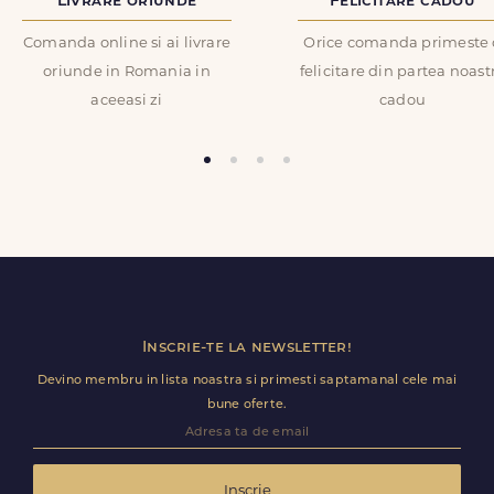
Livrare oriunde
Felicitare cadou
Comanda online si ai livrare
Orice comanda primeste 
oriunde in Romania in
felicitare din partea noast
aceeasi zi
cadou
Inscrie-te la newsletter!
Devino membru in lista noastra si primesti saptamanal cele mai
bune oferte.
Inscrie