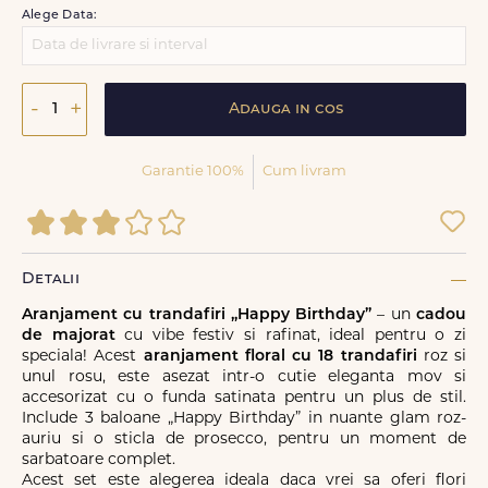
Alege Data:
-
+
Adauga in cos
Garantie 100%
Cum livram
Detalii
Aranjament cu trandafiri „Happy Birthday”
– un
cadou
de majorat
cu vibe festiv si rafinat, ideal pentru o zi
speciala! Acest
aranjament floral cu 18 trandafiri
roz si
unul rosu, este asezat intr-o cutie eleganta mov si
accesorizat cu o funda satinata pentru un plus de stil.
Include 3 baloane „Happy Birthday” in nuante glam roz-
auriu si o sticla de prosecco, pentru un moment de
sarbatoare complet.
Acest set este alegerea ideala daca vrei sa oferi flori