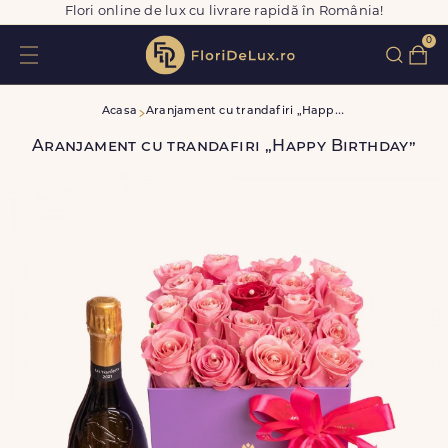
Flori online de lux cu livrare rapidă în România!
0
A
ranjament cu trandafiri „Happy Birthday”
Acasa
Aranjament cu trandafiri „Happy Birthday”