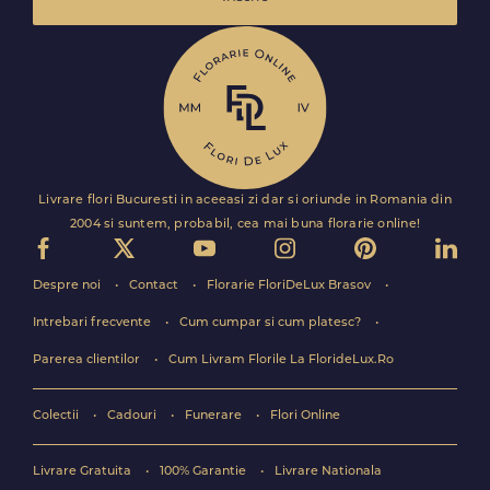
Livrare flori Bucuresti in aceeasi zi dar si oriunde in Romania din
2004 si suntem, probabil, cea mai buna florarie online!
Despre noi
Contact
Florarie FloriDeLux Brasov
Intrebari frecvente
Cum cumpar si cum platesc?
Parerea clientilor
Cum Livram Florile La FlorideLux.Ro
Colectii
Cadouri
Funerare
Flori Online
Livrare Gratuita
100% Garantie
Livrare Nationala