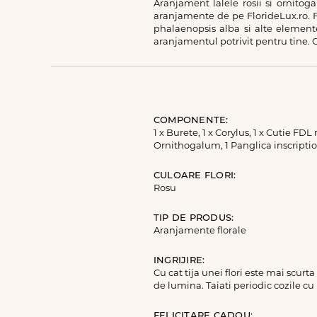
Aranjament lalele rosii si ornitog
aranjamente de pe FlorideLux.ro. Fl
phalaenopsis alba si alte element
aranjamentul potrivit pentru tine. C
COMPONENTE:
1 x Burete, 1 x Corylus, 1 x Cutie FD
Ornithogalum, 1 Panglica inscription
CULOARE FLORI:
Rosu
TIP DE PRODUS:
Aranjamente florale
INGRIJIRE:
Cu cat tija unei flori este mai scurt
de lumina. Taiati periodic cozile cu
FELICITARE CADOU: