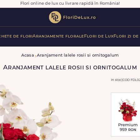
Flori online de lux cu livrare rapidă în România!
hete de flori
Aranjamente florale
Flori de Lux
Flori zi de
Acasa
Aranjament lalele rosii si ornitogalum
Aranjament lalele rosii si ornitogalum
In stoc
|
COD FDL02
Premium
959
ron