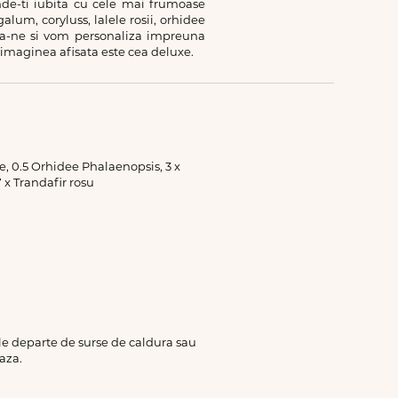
inde-ti iubita cu cele mai frumoase
lum, coryluss, lalele rosii, orhidee
aza-ne si vom personaliza impreuna
n imaginea afisata este cea deluxe.
sie, 0.5 Orhidee Phalaenopsis, 3 x
 x Trandafir rosu
rile departe de surse de caldura sau
aza.