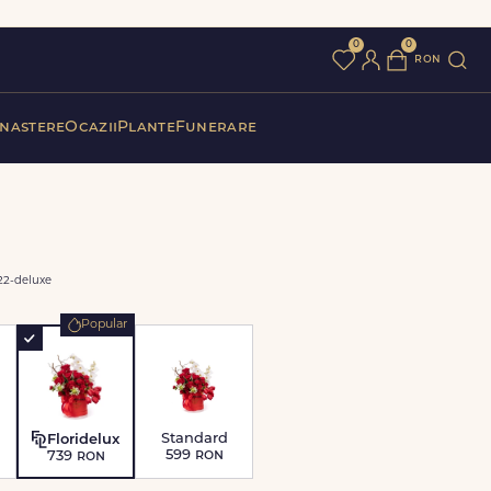
0
0
ron
 nastere
Ocazii
Plante
Funerare
2-deluxe
Popular
Standard
Floridelux
599
ron
739
ron