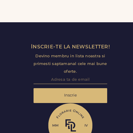
Inscrie-te la newsletter!
Devino membru in lista noastra si
primesti saptamanal cele mai bune
oferte.
Inscrie