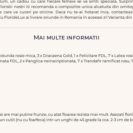
alum, un cadou cu care fiecare femeie se va simti speciala. Surpr
oristii nostri iti recomanda o compozitie unica alcatuita din ornitoga
e care va cuceri pe oricine. Daca nu te-ai hotarat inca, contacte
u FlorideLux ai livrare oriunde in Romania in aceeasi zi! Varianta di
Mai multe informatii
L rotunda rosie mica, 3 x Dracaena Gold, 1 x Felicitare FDL, 7 x Lalea ro
ata FDL, 2 x Panglica neinscriptionata, 7 x Trandafir ramificat rosu, 7
a si are mai putine frunze, cu atat floarea rezista mai mult. Asezati flo
 un cutit (nu cu foarfeca) intr-un unghi de 45 grade la cca. 2-3 cm de b