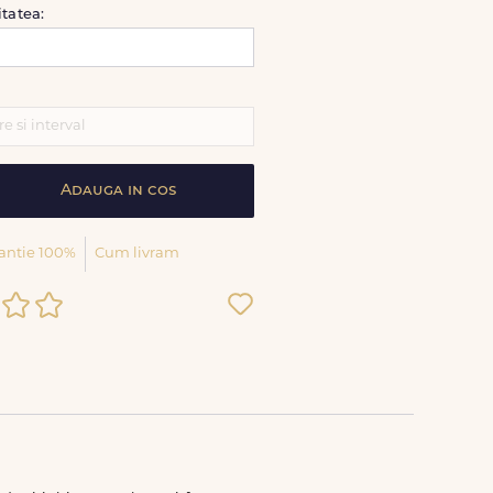
itatea:
Adauga in cos
antie 100%
Cum livram