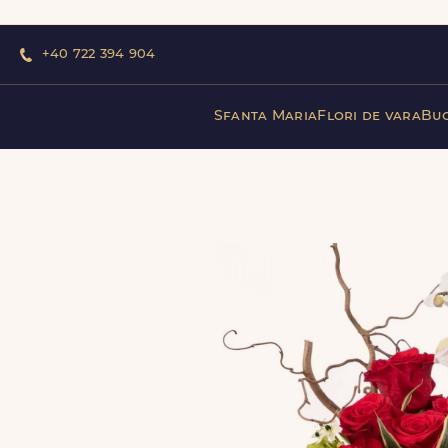
+40 722 394 904
Sfanta Maria
Flori de vara
Buc