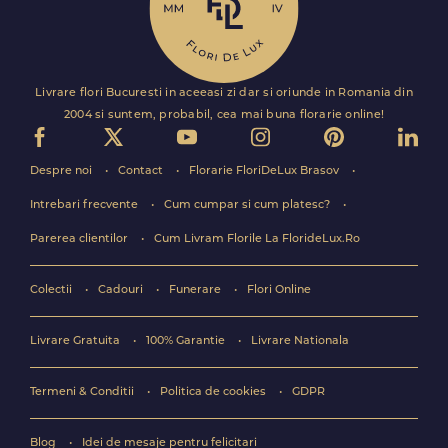
Livrare flori Bucuresti in aceeasi zi dar si oriunde in Romania din
2004 si suntem, probabil, cea mai buna florarie online!
Despre noi
Contact
Florarie FloriDeLux Brasov
Intrebari frecvente
Cum cumpar si cum platesc?
Parerea clientilor
Cum Livram Florile La FlorideLux.Ro
Colectii
Cadouri
Funerare
Flori Online
Livrare Gratuita
100% Garantie
Livrare Nationala
Termeni & Conditii
Politica de cookies
GDPR
Blog
Idei de mesaje pentru felicitari