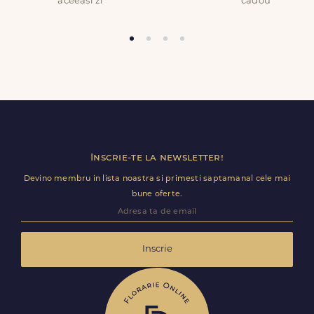
FDL7221
aceeasi zi
cadou
Trimite review
Inscrie-te la newsletter!
Devino membru in lista noastra si primesti saptamanal cele mai
bune oferte.
Inscrie