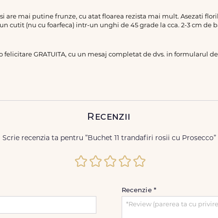
a si are mai putine frunze, cu atat floarea rezista mai mult. Asezati flo
 un cutit (nu cu foarfeca) intr-un unghi de 45 grade la cca. 2-3 cm de b
 o felicitare GRATUITA, cu un mesaj completat de dvs. in formularul 
Recenzii
Scrie recenzia ta pentru ”Buchet 11 trandafiri rosii cu Prosecco”
Recenzie
*