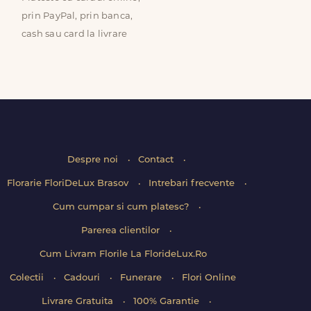
prin PayPal, prin banca,
cash sau card la livrare
Despre noi
Contact
Florarie FloriDeLux Brasov
Intrebari frecvente
Cum cumpar si cum platesc?
Parerea clientilor
Cum Livram Florile La FlorideLux.Ro
Colectii
Cadouri
Funerare
Flori Online
Livrare Gratuita
100% Garantie