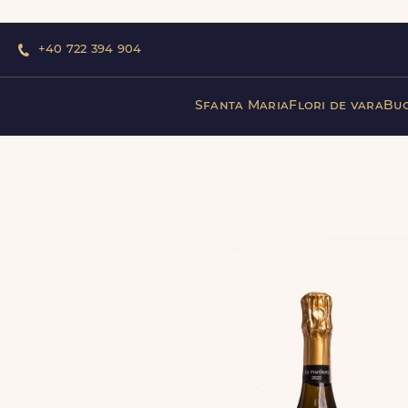
+40 722 394 904
Sfanta Maria
Flori de vara
Buc