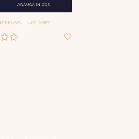
Adauga in cos
antie 100%
Cum livram