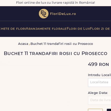
Flori online de lux cu livrare rapidă în România!
hete de flori
Aranjamente florale
Flori de Lux
Flori zi de
Acasa
Buchet 11 trandafiri rosii cu Prosecco
Buchet 11 trandafiri rosii cu Prosecco
499
ron
Introdu Local
Alege Data: