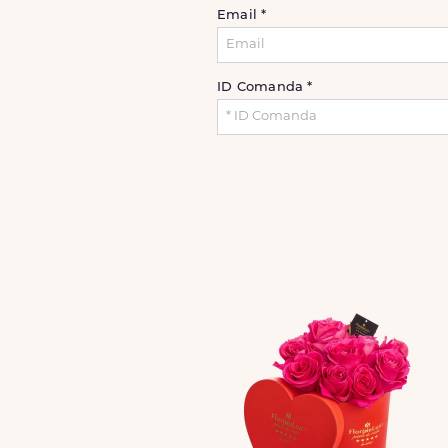
Email
*
ID Comanda
*