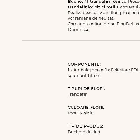
Buchet 11 trandafiri rosii
cu Prosec
trandafirilor pitici rosii
. Contrastul
Realizat exclusiv din flori proaspet
vor ramane de neuitat.
Comanda online de pe FloriDeLux.
Duminica.
COMPONENTE:
1 x Ambalaj decor, 1 x Felicitare FDL,
spumant Tittoni
TIPURI DE FLORI:
Trandafiri
CULOARE FLORI:
Rosu, Visiniu
TIP DE PRODUS:
Buchete de flori