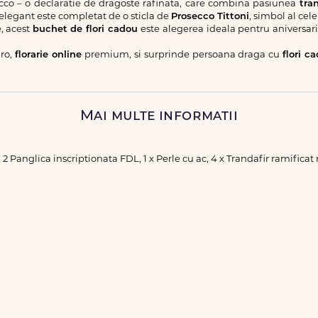
co – o declaratie de dragoste rafinata, care combina pasiunea
tran
 elegant este completat de o sticla de
Prosecco Tittoni
, simbol al cel
e, acest
buchet de flori cadou
este alegerea ideala pentru aniversari
ro,
florarie online
premium, si surprinde persoana draga cu
flori c
Mai multe informatii
 2 Panglica inscriptionata FDL, 1 x Perle cu ac, 4 x Trandafir ramificat ro