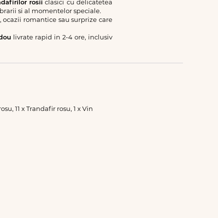
dafirilor rosii
clasici cu delicatetea
ebrarii si al momentelor speciale.
, ocazii romantice sau surprize care
adou
livrate rapid in 2-4 ore, inclusiv
su, 11 x Trandafir rosu, 1 x Vin