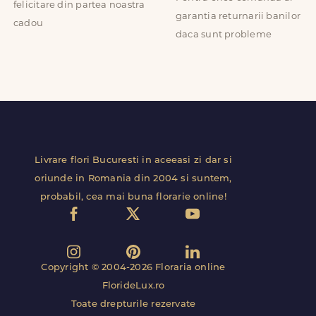
felicitare din partea noastra
garantia returnarii banilor
cadou
daca sunt probleme
Livrare flori Bucuresti in aceeasi zi dar si
oriunde in Romania din 2004 si suntem,
probabil, cea mai buna florarie online!
Copyright © 2004-2026 Floraria online
FlorideLux.ro
Toate drepturile rezervate