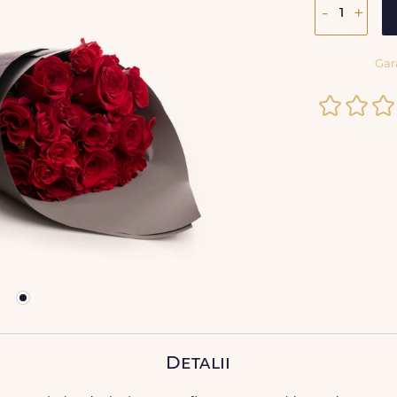
-
+
Gar
Detalii