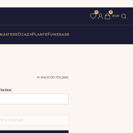
0
0
ron
 nastere
Ocazii
Plante
Funerare
In stoc
|
COD FDL2662
itatea: