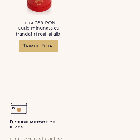
de la 289 RON
Cutie minunata cu
trandafiri rosii si albi
Trimite Flori
Diverse metode de
plata
Plateste cu cardul online,