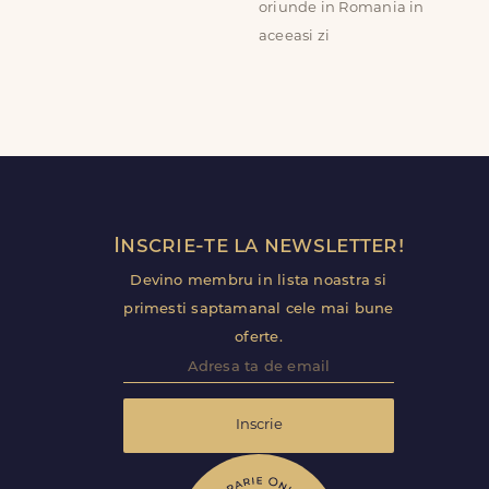
oriunde in Romania in
aceeasi zi
Inscrie-te la newsletter!
Devino membru in lista noastra si
primesti saptamanal cele mai bune
oferte.
Inscrie