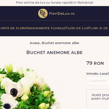
Flori online de lux cu livrare rapidă în România!
hete de flori
Aranjamente florale
Flori de Lux
Flori zi de
Acasa
Buchet anemone albe
Buchet anemone albe
79
ron
Introdu Local
Acest prod
avem multe 