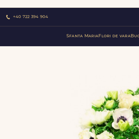
+40 722 394 904
Sfanta Maria
Flori de vara
Buc