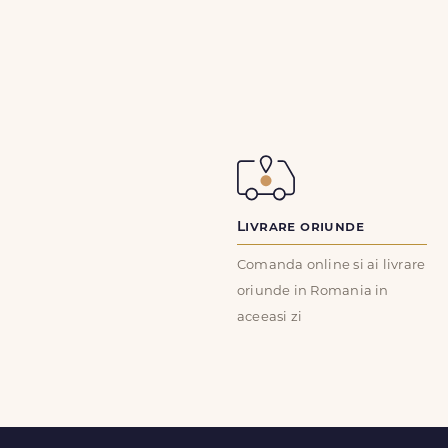
Livrare oriunde
Comanda online si ai livrare
oriunde in Romania in
aceeasi zi