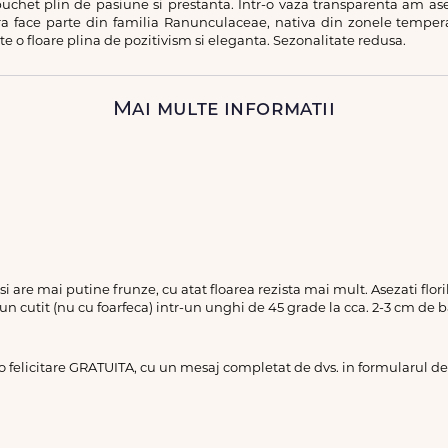
chet plin de pasiune si prestanta. Intr-o vaza transparenta am a
a face parte din familia Ranunculaceae, nativa din zonele temperat
e o floare plina de pozitivism si eleganta. Sezonalitate redusa.
Mai multe informatii
a si are mai putine frunze, cu atat floarea rezista mai mult. Asezati flo
 un cutit (nu cu foarfeca) intr-un unghi de 45 grade la cca. 2-3 cm de b
 o felicitare GRATUITA, cu un mesaj completat de dvs. in formularul 