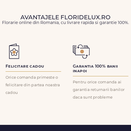
AVANTAJELE FLORIDELUX.RO
Florarie online din Romania, cu livrare rapida si garantie 100%.
Felicitare cadou
Garantia 100% banii
inapoi
Orice comanda primeste o
Pentru orice comanda ai
felicitare din partea noastra
garantia returnarii banilor
cadou
daca sunt probleme