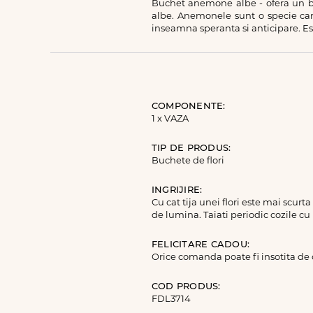
Buchet anemone albe - ofera un bu
albe. Anemonele sunt o specie car
inseamna speranta si anticipare. Est
COMPONENTE:
1 x VAZA
TIP DE PRODUS:
Buchete de flori
INGRIJIRE:
Cu cat tija unei flori este mai scurt
de lumina. Taiati periodic cozile cu
FELICITARE CADOU:
Orice comanda poate fi insotita de
COD PRODUS:
FDL3714