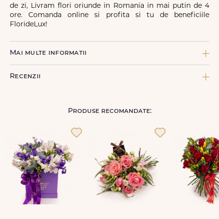
de zi, Livram flori oriunde in Romania in mai putin de 4
ore. Comanda online si profita si tu de beneficiile
FlorideLux!
Mai multe informatii
COMPONENTE:
Recenzii
1 x Ambalaj decor, 1 x Felicitare FDL, 13 x Feriga, 5 x Frezie alba,
5 x Frezie cyclamen, 4 x Frezie galbena, 3 x Frezie mov, 2 x
Panglica neinscriptionata, 5 x Pittosporum
Produse recomandate:
TIPURI DE FLORI:
Frezii
Nume
*
CULOARE FLORI:
Multicolor, Rosu
FORMA:
Email
*
Rotunda
TIP DE PRODUS:
ID Comanda
*
Buchete de flori