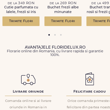
de la 349 RON
de la 269 RON
de la 49
INGRIJIRE:
Cutie parfumata cu
Buchet frezii albe
Buchet tran
Cu cat tija unei flori este mai scurta si are mai putine frunze,
lalele, frezii si iris
minunate
rosii si frezi
cu atat floarea rezista mai mult. Asezati florile departe de surse
Recenzie
*
de caldura sau de lumina. Taiati periodic cozile cu un cutit (nu
Trimite Flori
Trimite Flori
Trimite F
cu foarfeca) intr-un unghi de 45 grade la cca. 2-3 cm de baza.
FELICITARE CADOU:
Orice comanda poate fi insotita de o felicitare GRATUITA, cu un
mesaj completat de dvs. in formularul de comanda.
AVANTAJELE FLORIDELUX.RO
COD PRODUS:
Florarie online din Romania, cu livrare rapida si garantie
Trimite review
FDL183-Deluxe
100%.
Livrare oriunde
Felicitare cadou
Comanda online si ai livrare
Orice comanda primeste 
oriunde in Romania in
felicitare din partea noast