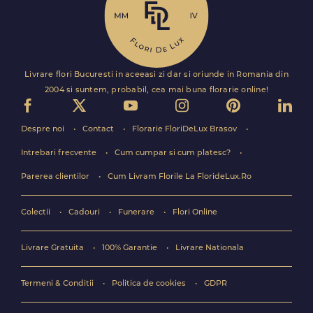
Livrare flori Bucuresti in aceeasi zi dar si oriunde in Romania din
2004 si suntem, probabil, cea mai buna florarie online!
Despre noi
Contact
Florarie FloriDeLux Brasov
Intrebari frecvente
Cum cumpar si cum platesc?
Parerea clientilor
Cum Livram Florile La FlorideLux.Ro
Colectii
Cadouri
Funerare
Flori Online
Livrare Gratuita
100% Garantie
Livrare Nationala
Termeni & Conditii
Politica de cookies
GDPR