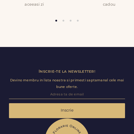
aceeasi zi
cadou
Inscrie-te la newsletter!
Devino membru in lista noastra si primesti saptamanal cele mai
bune oferte.
Inscrie