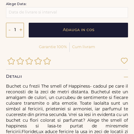
Alege Data:
-
+
Adauga in cos
Garantie 100%
Cum livram
Detalii
Buchet cu frezii The smell of Happiness- cadoul pe care il
reconosti de la zeci de metri distanta. Buchetul este un
amalgam de culori, un curcubeu de sentimente si fiecare
culoare transmite o alta emotie. Toate laolalta sunt un
simbol al fericirii, prieteniei si armoniei, iar parfumul te
cucereste din prima secunda. Vrei sa iesi in evidenta cu un
buchet cu flori colorat si parfumat? Alege the smell of
happiness si lasa-te purtat de miresmele
fericirii.FlorideLux aduce fericire la usa in zeci de locatii zi