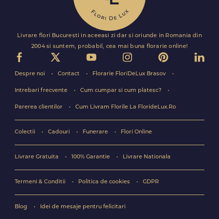
Livrare flori Bucuresti in aceeasi zi dar si oriunde in Romania din
2004 si suntem, probabil, cea mai buna florarie online!
Despre noi
Contact
Florarie FloriDeLux Brasov
Intrebari frecvente
Cum cumpar si cum platesc?
Parerea clientilor
Cum Livram Florile La FlorideLux.Ro
Colectii
Cadouri
Funerare
Flori Online
Livrare Gratuita
100% Garantie
Livrare Nationala
Termeni & Conditii
Politica de cookies
GDPR
Blog
Idei de mesaje pentru felicitari