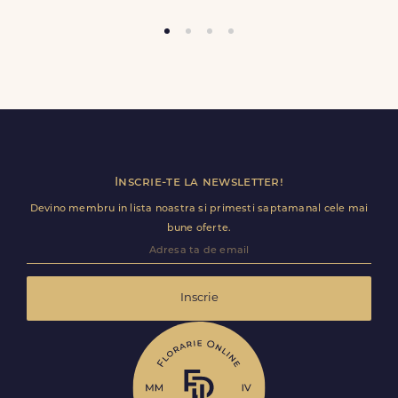
Orice comanda poate fi insotita de o felicitare GRATUITA, cu un
mesaj completat de dvs. in formularul de comanda.
COD PRODUS:
FDL291-Deluxe
Trimite review
Inscrie-te la newsletter!
Devino membru in lista noastra si primesti saptamanal cele mai
bune oferte.
Inscrie