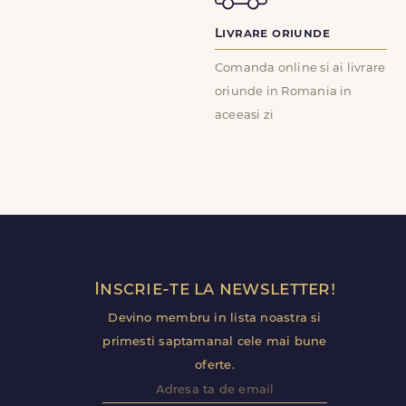
Livrare oriunde
Comanda online si ai livrare
oriunde in Romania in
aceeasi zi
Inscrie-te la newsletter!
Devino membru in lista noastra si
primesti saptamanal cele mai bune
oferte.