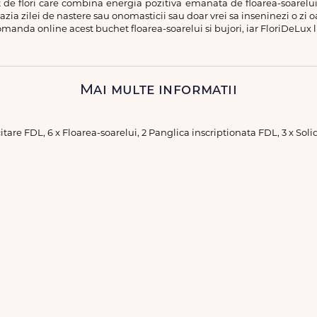
e flori care combina energia pozitiva emanata de floarea-soarelui cu
azia zilei de nastere sau onomasticii sau doar vrei sa inseninezi o zi
anda online acest buchet floarea-soarelui si bujori, iar FloriDeLux l
Mai multe informatii
licitare FDL, 6 x Floarea-soarelui, 2 Panglica inscriptionata FDL, 3 x Sol