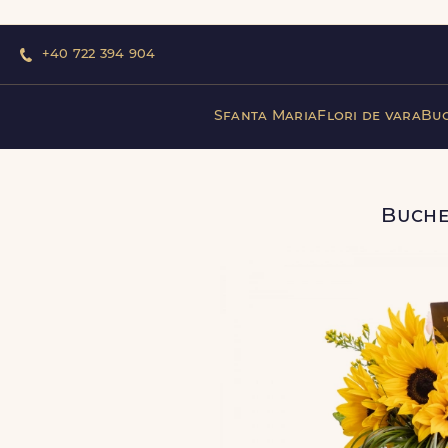
+40 722 394 904
Sfanta Maria
Flori de vara
Buc
Buche