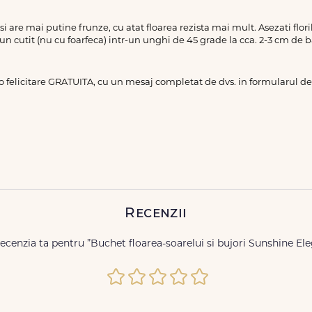
a si are mai putine frunze, cu atat floarea rezista mai mult. Asezati flo
 un cutit (nu cu foarfeca) intr-un unghi de 45 grade la cca. 2-3 cm de b
 o felicitare GRATUITA, cu un mesaj completat de dvs. in formularul 
Recenzii
recenzia ta pentru ”Buchet floarea-soarelui si bujori Sunshine El