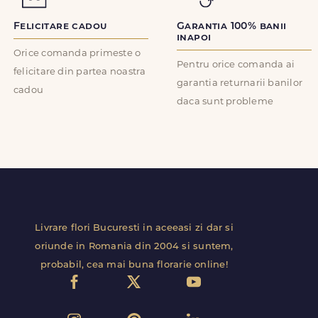
Felicitare cadou
Garantia 100% banii
inapoi
Orice comanda primeste o
Pentru orice comanda ai
felicitare din partea noastra
garantia returnarii banilor
cadou
daca sunt probleme
Livrare flori Bucuresti in aceeasi zi dar si
oriunde in Romania din 2004 si suntem,
probabil, cea mai buna florarie online!