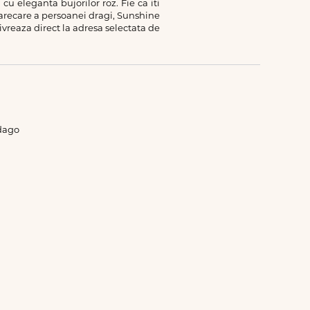
 eleganta bujorilor roz. Fie ca iti
 oarecare a persoanei dragi, Sunshine
ivreaza direct la adresa selectata de
idago