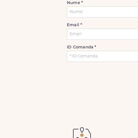
Nume
*
Email
*
ID Comanda
*