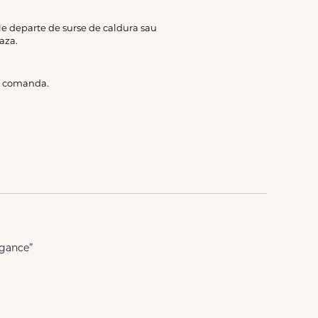
rile departe de surse de caldura sau
aza.
de comanda.
egance”