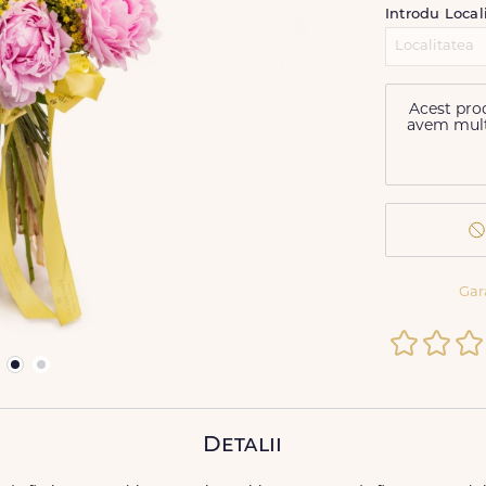
Introdu Local
Acest prod
avem multe 
Gar
Detalii