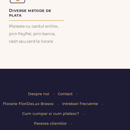
Diverse metode de
plata
Plateste cu cardul online,
prin PayPal, prin banca,
cash sau card la livrare
Despre noi
Contact
Florarie FloriDeLux Brasov
Intrebari frecvente
Cum cumpar si cum platesc?
Parerea clientilor