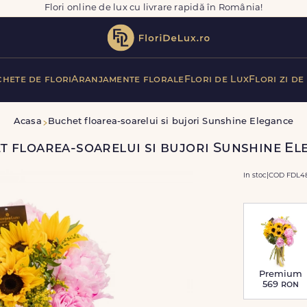
Flori online de lux cu livrare rapidă în România!
hete de flori
Aranjamente florale
Flori de Lux
Flori zi de
Acasa
Buchet floarea-soarelui si bujori Sunshine Elegance
t floarea-soarelui si bujori Sunshine El
In stoc
|
COD FDL48
Premium
569
ron