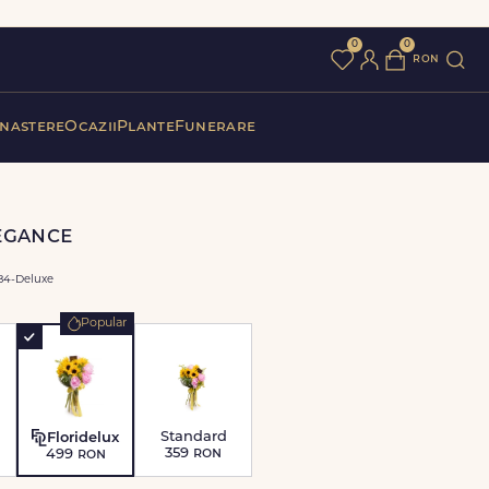
0
0
ron
 nastere
Ocazii
Plante
Funerare
egance
4-Deluxe
Popular
Standard
Floridelux
359
ron
499
ron