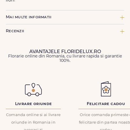
flori!
Mai multe informatii
COMPONENTE:
Recenzii
1 x Felicitare FDL, 9 x Hypericum, 20 x Lalea rosie, 3 x Panglica
neinscriptionata, 7 x Trandafir rosu
TIPURI DE FLORI:
AVANTAJELE FLORIDELUX.RO
Lalele, Trandafiri
Florarie online din Romania, cu livrare rapida si garantie
100%.
Nume
*
CULOARE FLORI:
Rosu, Visiniu
FORMA:
Email
*
Rotunda
TIP DE PRODUS:
ID Comanda
*
Buchete de flori
Livrare oriunde
Felicitare cadou
Comanda online si ai livrare
Orice comanda primeste 
INGRIJIRE:
Cu cat tija unei flori este mai scurta si are mai putine frunze,
oriunde in Romania in
felicitare din partea noast
cu atat floarea rezista mai mult. Asezati florile departe de surse
Recenzie
*