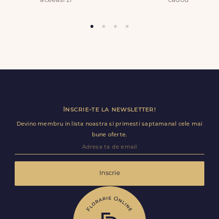
aceeasi zi
cadou
de caldura sau de lumina. Taiati periodic cozile cu un cutit (nu
cu foarfeca) intr-un unghi de 45 grade la cca. 2-3 cm de baza.
FELICITARE CADOU:
Orice comanda poate fi insotita de o felicitare GRATUITA, cu un
mesaj completat de dvs. in formularul de comanda.
COD PRODUS:
Trimite review
FDL013-deluxe
Inscrie-te la newsletter!
Devino membru in lista noastra si primesti saptamanal cele mai
bune oferte.
Inscrie