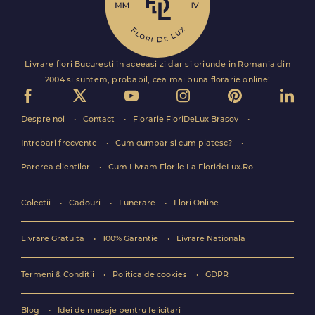
Livrare flori Bucuresti in aceeasi zi dar si oriunde in Romania din
2004 si suntem, probabil, cea mai buna florarie online!
Despre noi
Contact
Florarie FloriDeLux Brasov
Intrebari frecvente
Cum cumpar si cum platesc?
Parerea clientilor
Cum Livram Florile La FlorideLux.Ro
Colectii
Cadouri
Funerare
Flori Online
Livrare Gratuita
100% Garantie
Livrare Nationala
Termeni & Conditii
Politica de cookies
GDPR
Blog
Idei de mesaje pentru felicitari