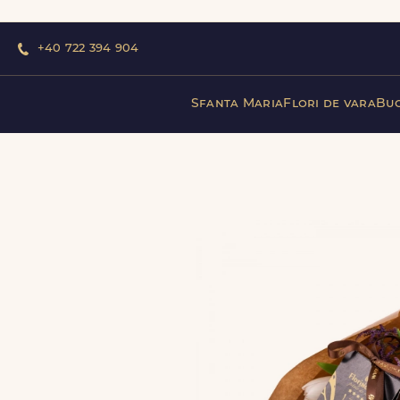
+40 722 394 904
Sfanta Maria
Flori de vara
Buc