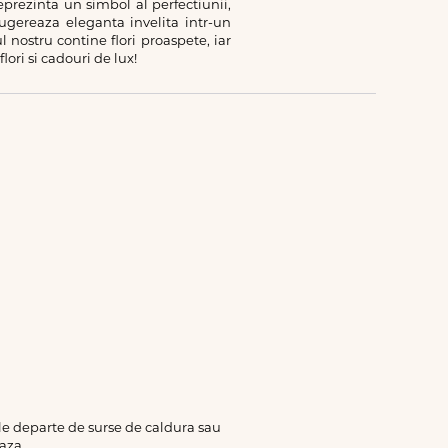
eprezinta un simbol al perfectiunii,
sugereaza eleganta invelita intr-un
l nostru contine flori proaspete, iar
ori si cadouri de lux!
rile departe de surse de caldura sau
aza.