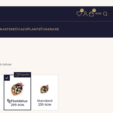
0
0
ron
 nastere
Ocazii
Plante
Funerare
5-Deluxe
Popular
Standard
Floridelux
239
ron
299
ron