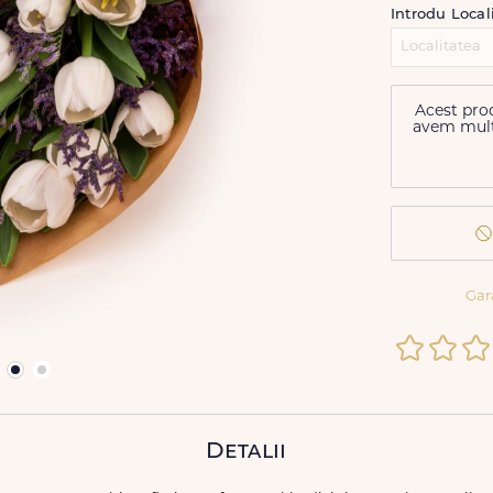
Introdu Local
Acest prod
avem multe 
Gar
Detalii