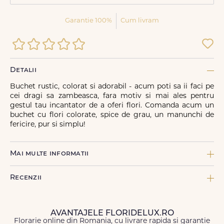
Garantie 100%
Cum livram
Detalii
Buchet rustic, colorat si adorabil - acum poti sa ii faci pe
cei dragi sa zambeasca, fara motiv si mai ales pentru
gestul tau incantator de a oferi flori. Comanda acum un
buchet cu flori colorate, spice de grau, un manunchi de
fericire, pur si simplu!
Mai multe informatii
COMPONENTE:
Recenzii
9 x Aspidistra, 3 x Crizantema Yoko Verde, 3 x Gerbera
portocaliu, 2 x Gerbera rosu, 1 x Hypericum, 6 x LIMONIUM MIX,
2 x Ruscus mare, 1 x Trandafir ramificat alb, 4 x Trandafir
ramificat rosu, 3 x Trandafir galben
AVANTAJELE FLORIDELUX.RO
Florarie online din Romania, cu livrare rapida si garantie