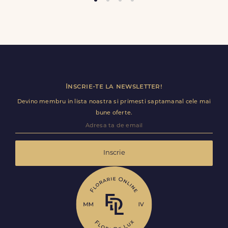
Trimite review
Inscrie-te la newsletter!
Devino membru in lista noastra si primesti saptamanal cele mai
bune oferte.
Inscrie