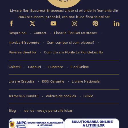
Livrare flori Bucuresti in aceeasi zi dar si oriunde in Romania din
2004 si suntem, probabil, cea mai buna florarie online!
Despre noi
Contact
Florarie FloriDeLux Brasov
Intrebari frecvente
Cum cumpar si cum platesc?
Parerea clientilor
Cum Livram Florile La FlorideLux.Ro
Colectii
Cadouri
Funerare
Flori Online
Livrare Gratuita
100% Garantie
Livrare Nationala
Termeni & Conditii
Politica de cookies
GDPR
Blog
Idei de mesaje pentru felicitari