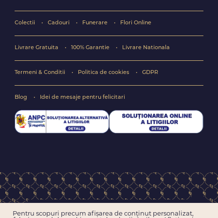
Colectii
Cadouri
Funerare
Flori Online
Livrare Gratuita
100% Garantie
Livrare Nationala
Termeni & Conditii
Politica de cookies
GDPR
Blog
Idei de mesaje pentru felicitari
Copyright © 2004-2026 Floraria online FlorideLux.ro
Pentru scopuri precum afișarea de conținut personalizat,