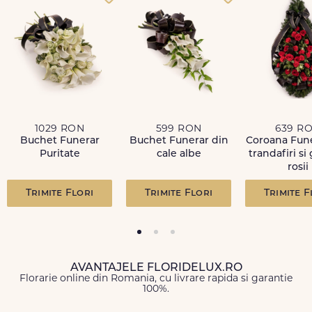
PERISABIL:
Produs perisabil - nu se returneaza
Email
*
MESAJ:
Fiecare coroana sau jerba va fi insotita de o panglica funerara
ID Comanda
*
pe care vom scrie mesajul tau de condoleante.
COD PRODUS:
1029 RON
599 RON
639 R
FDL269
Buchet Funerar
Buchet Funerar din
Coroana Fune
Recenzie
*
Puritate
cale albe
trandafiri si
rosii
Trimite Flori
Trimite Flori
Trimite F
Trimite review
AVANTAJELE FLORIDELUX.RO
Florarie online din Romania, cu livrare rapida si garantie
100%.