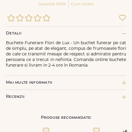
Garantie 100%
Cum livram
Detalii
Buchete Funerare Flori de Lux - Un buchet funerar pe cat
de simplu, pe atat de elegant, compus de frumoasele flori
de cale ce transmit mesaje de respect si admiratie pentru
persoana ce a trecut in nefiinta. Comanda online buchete
funerare si livram in 2-4 ore în Romania.
Mai multe informatii
COMPONENTE:
Recenzii
20 x Cala alba, 2 x Panglica funerara, 1 x Perle cu ac
CULOARE FLORI:
Rosu
Produse recomandate:
TIP DE PRODUS:
Nume
*
Funerar