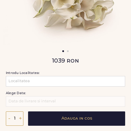
1039
ron
Introdu Localitatea:
Alege Data:
-
+
Adauga in cos