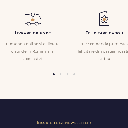
Livrare oriunde
Felicitare cadou
Comanda online si ai livrare
Orice comanda primeste 
oriunde in Romania in
felicitare din partea noast
aceeasi zi
cadou
Inscrie-te la newsletter!