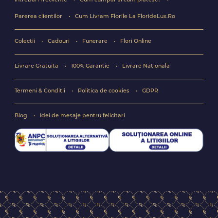
Intrebari frecvente
Cum cumpar si cum platesc?
Parerea clientilor
Cum Livram Florile La FlorideLux.Ro
Colectii
Cadouri
Funerare
Flori Online
Livrare Gratuita
100% Garantie
Livrare Nationala
Termeni & Conditii
Politica de cookies
GDPR
Blog
Idei de mesaje pentru felicitari