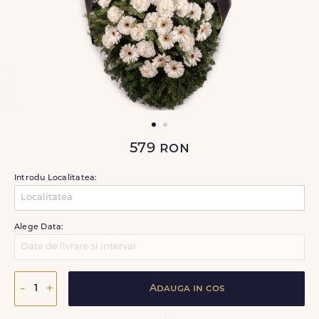
579
ron
Introdu Localitatea:
Alege Data:
-
+
Adauga in cos