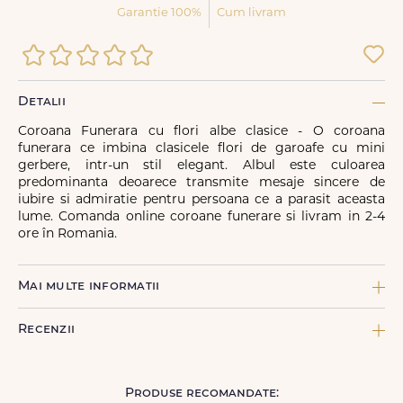
Garantie 100%
Cum livram
Detalii
Coroana Funerara cu flori albe clasice - O coroana
funerara ce imbina clasicele flori de garoafe cu mini
gerbere, intr-un stil elegant. Albul este culoarea
predominanta deoarece transmite mesaje sincere de
iubire si admiratie pentru persoana ce a parasit aceasta
lume. Comanda online coroane funerare si livram in 2-4
ore în Romania.
Mai multe informatii
COMPONENTE:
Recenzii
1 x Coroana funerara, 18 x Garoafa alba, 20 x Mini Gerbera alba,
4 x Panglica neinscriptionata
TIPURI DE FLORI:
Produse recomandate:
Garoafe, Gerbera