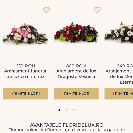
CULOARE FLORI:
Nume
*
Alb
TIP DE PRODUS:
Funerar
Email
*
PERISABIL:
Produs perisabil - nu se returneaza
ID Comanda
*
ÎNĂLŢIME:
659 RON
869 RON
549 R
90-110 cm
Aranjament funerar
Aranjament de lux
Aranjament 
de lux cu crini roz
Dragoste Vesnica
de lux Me
MESAJ:
Recenzie
*
Etern
Fiecare coroana sau jerba va fi insotita de o panglica funerara
pe care vom scrie mesajul tau de condoleante.
Trimite Flori
Trimite Flori
Trimite F
COD PRODUS:
FDL258
AVANTAJELE FLORIDELUX.RO
Trimite review
Florarie online din Romania, cu livrare rapida si garantie