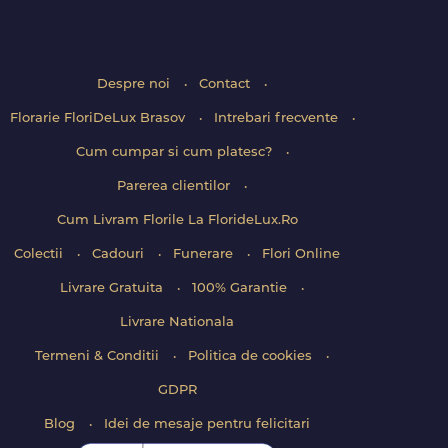
Despre noi
Contact
Florarie FloriDeLux Brasov
Intrebari frecvente
Cum cumpar si cum platesc?
Parerea clientilor
Cum Livram Florile La FlorideLux.Ro
Colectii
Cadouri
Funerare
Flori Online
Livrare Gratuita
100% Garantie
Livrare Nationala
Termeni & Conditii
Politica de cookies
GDPR
Blog
Idei de mesaje pentru felicitari