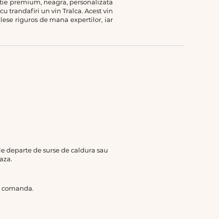
cutie premium, neagra, personalizata
cu trandafiri un vin Tralca. Acest vin
alese riguros de mana expertilor, iar
rile departe de surse de caldura sau
aza.
de comanda.