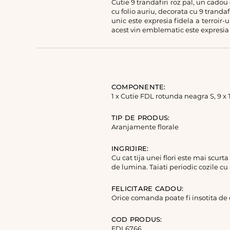
Cutie 9 trandafiri roz pal, un cado
cu folio auriu, decorata cu 9 trandaf
unic este expresia fidela a terroir-
acest vin emblematic este expresia r
COMPONENTE:
1 x Cutie FDL rotunda neagra S, 9 x 
TIP DE PRODUS:
Aranjamente florale
INGRIJIRE:
Cu cat tija unei flori este mai scurt
de lumina. Taiati periodic cozile cu
FELICITARE CADOU:
Orice comanda poate fi insotita de
COD PRODUS:
FDL6766