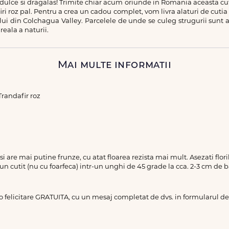
u dulce si dragalas! Trimite chiar acum oriunde in Romania aceasta 
iri roz pal. Pentru a crea un cadou complet, vom livra alaturi de cutia 
ului din Colchagua Valley. Parcelele de unde se culeg strugurii sunt 
eala a naturii.
Mai multe informatii
Trandafir roz
a si are mai putine frunze, cu atat floarea rezista mai mult. Asezati flo
 un cutit (nu cu foarfeca) intr-un unghi de 45 grade la cca. 2-3 cm de b
 o felicitare GRATUITA, cu un mesaj completat de dvs. in formularul 