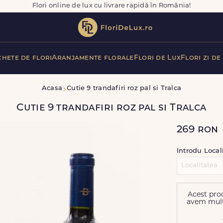
Flori online de lux cu livrare rapidă în România!
hete de flori
Aranjamente florale
Flori de Lux
Flori zi de
Acasa
Cutie 9 trandafiri roz pal si Tralca
Cutie 9 trandafiri roz pal si Tralca
269
ron
Introdu Local
Acest prod
avem multe 