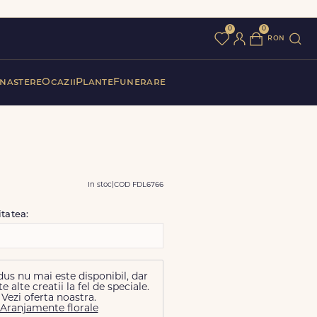
0
0
ron
 nastere
Ocazii
Plante
Funerare
In stoc
|
COD FDL6766
itatea:
us nu mai este disponibil, dar
alte creatii la fel de speciale.
Vezi oferta noastra.
Aranjamente florale