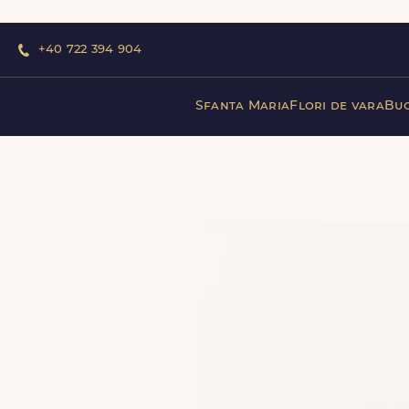
+40 722 394 904
Sfanta Maria
Flori de vara
Buc