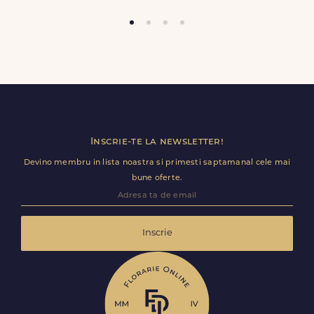
Trimite review
Inscrie-te la newsletter!
Devino membru in lista noastra si primesti saptamanal cele mai
bune oferte.
Inscrie