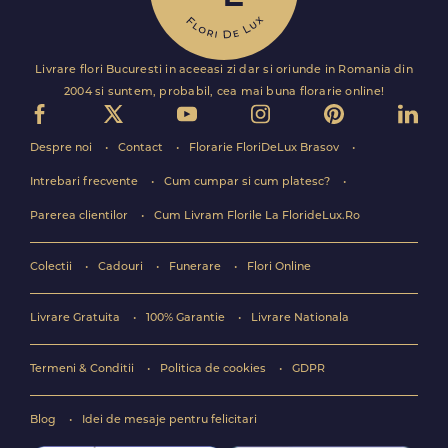
Livrare flori Bucuresti in aceeasi zi dar si oriunde in Romania din
2004 si suntem, probabil, cea mai buna florarie online!
Despre noi
Contact
Florarie FloriDeLux Brasov
Intrebari frecvente
Cum cumpar si cum platesc?
Parerea clientilor
Cum Livram Florile La FlorideLux.Ro
Colectii
Cadouri
Funerare
Flori Online
Livrare Gratuita
100% Garantie
Livrare Nationala
Termeni & Conditii
Politica de cookies
GDPR
Blog
Idei de mesaje pentru felicitari