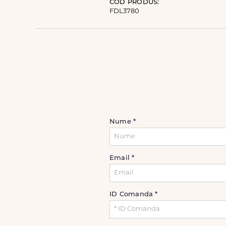
COD PRODUS:
FDL3780
Nume
*
Email
*
ID Comanda
*