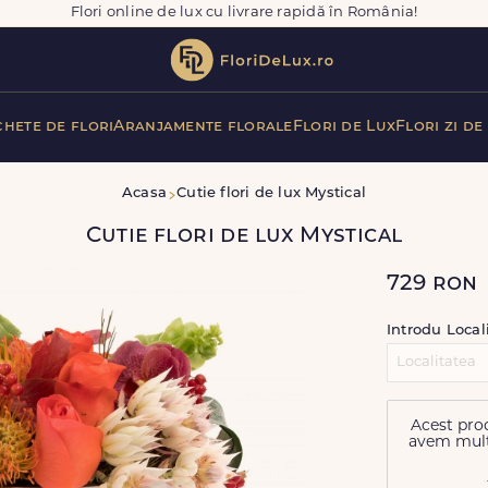
Flori online de lux cu livrare rapidă în România!
hete de flori
Aranjamente florale
Flori de Lux
Flori zi de
Acasa
Cutie flori de lux Mystical
Cutie flori de lux Mystical
729
ron
Introdu Local
Acest prod
avem multe 