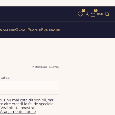
0
0
ron
 nastere
Ocazii
Plante
Funerare
In stoc
|
COD FDL3780
itatea:
us nu mai este disponibil, dar
alte creatii la fel de speciale.
Vezi oferta noastra.
Aranjamente florale