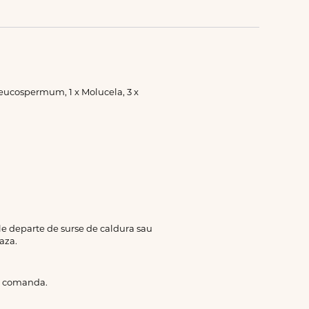
 Leucospermum, 1 x Molucela, 3 x
rile departe de surse de caldura sau
aza.
de comanda.