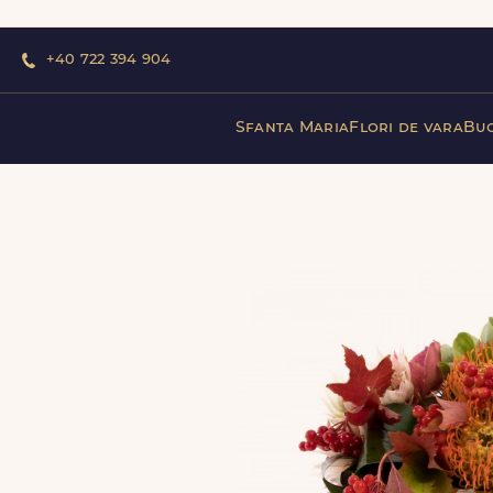
+40 722 394 904
Sfanta Maria
Flori de vara
Buc