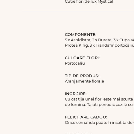
Cutie flori de lux Mystical
COMPONENTE:
5 x Aspidistra, 2 x Burete, 3 x Cupa
Protea King, 3 x Trandafir portocali
CULOARE FLORI:
Portocaliu
TIP DE PRODUS:
Aranjamente florale
INGRIJIRE:
Cu cat tija unei flori este mai scurt
de lumina. Taiati periodic cozile cu
FELICITARE CADOU:
Orice comanda poate fi insotita de