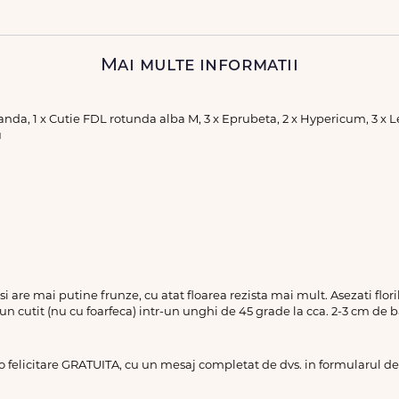
Mai multe informatii
 Vanda, 1 x Cutie FDL rotunda alba M, 3 x Eprubeta, 2 x Hypericum, 3 x
u
a si are mai putine frunze, cu atat floarea rezista mai mult. Asezati flo
 un cutit (nu cu foarfeca) intr-un unghi de 45 grade la cca. 2-3 cm de b
 o felicitare GRATUITA, cu un mesaj completat de dvs. in formularul 