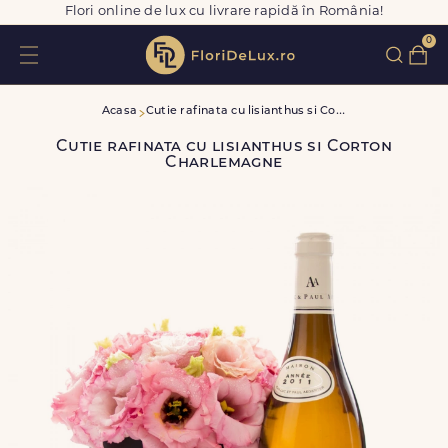
Flori online de lux cu livrare rapidă în România!
0
C
utie rafinata cu lisianthus si Corton Charlemagne
Acasa
Cutie rafinata cu lisianthus si Corton
Charlemagne