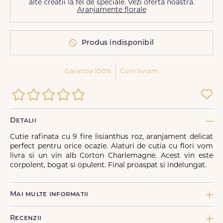
alte creatii la fel de speciale. Vezi oferta noastra.
Aranjamente florale
Produs indisponibil
Garantie 100%
Cum livram
Detalii
Cutie rafinata cu 9 fire lisianthus roz, aranjament delicat
perfect pentru orice ocazie. Alaturi de cutia cu flori vom
livra si un vin alb Corton Charlemagne. Acest vin este
corpolent, bogat si opulent. Final proaspat si indelungat.
Mai multe informatii
COMPONENTE:
Recenzii
1 x Cutie FDL rotunda neagra S, 9 x Eustoma alba