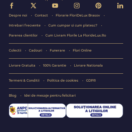
Despre noi
Contact
Florarie FloriDeLux Brasov
Intrebari frecvente
Cum cumpar si cum platesc?
Parerea clientilor
Cum Livram Florile La FlorideLux.Ro
Colectii
Cadouri
Funerare
Flori Online
Livrare Gratuita
100% Garantie
Livrare Nationala
Termeni & Conditii
Politica de cookies
GDPR
Blog
Idei de mesaje pentru felicitari