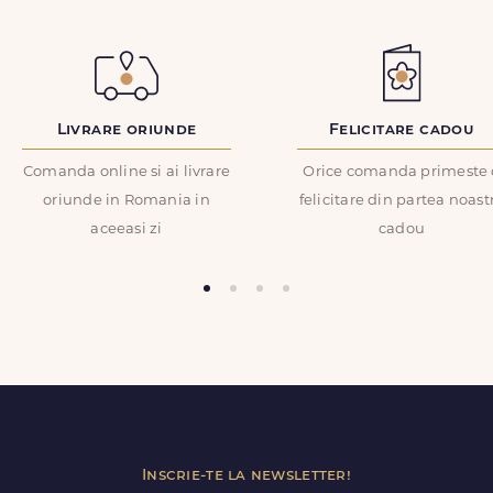
COD PRODUS:
FDL3468
Email
*
Livrare oriunde
Felicitare cadou
ID Comanda
*
Comanda online si ai livrare
Orice comanda primeste 
oriunde in Romania in
felicitare din partea noast
aceeasi zi
cadou
Recenzie
*
Trimite review
Inscrie-te la newsletter!