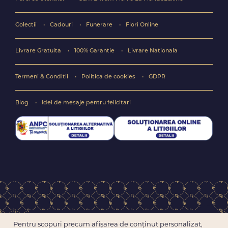
Colectii
Cadouri
Funerare
Flori Online
Livrare Gratuita
100% Garantie
Livrare Nationala
Termeni & Conditii
Politica de cookies
GDPR
Blog
Idei de mesaje pentru felicitari
Copyright © 2004-2026 Floraria online FlorideLux.ro
Pentru scopuri precum afișarea de conținut personalizat,