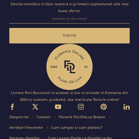
Devino membru in lista noastra si primesti saptamanal cele mai
bune oferte.
Inscrie
Livrare flori Bucuresti in aceeasi zi dar si oriunde in Romania din
2004 si suntem, probabil, cea mai buna florarie online!
Despre noi
Contact
Florarie FloriDeLux Brasov
Intrebari frecvente
Cum cumpar si cum platesc?
Parerea clientilor
Cum Livram Florile La FlorideLux.Ro