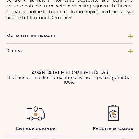
pentru a sarbători momente deosebite sau pentru a
aduce o nota de frumusete in orice imprejurare. La fiecare
comanda online te bucuri de livrare rapida, in doar cateva
ore, pe tot teritoriul Romaniei.
Mai multe informatii
COMPONENTE:
Recenzii
1 x Ambalaj decor, 2 x Asparagus colorat, 1 x Felicitare FDL, 2 x
Ilex, 2 Panglica inscriptionata FDL, 2 x Pin, 1 x Shishi pana strut
0.5, 2 x Trandafir ramificat roz, 4 x Trandafir rosu, 2 x Trandafir
roz
AVANTAJELE FLORIDELUX.RO
Florarie online din Romania, cu livrare rapida si garantie
TIPURI DE FLORI:
100%.
Nume
*
Hortensii, Lalele, Trandafiri
CULOARE FLORI:
Multicolor, Rosu
Email
*
FORMA:
Alta
ID Comanda
*
Livrare oriunde
Felicitare cadou
TIP DE PRODUS: