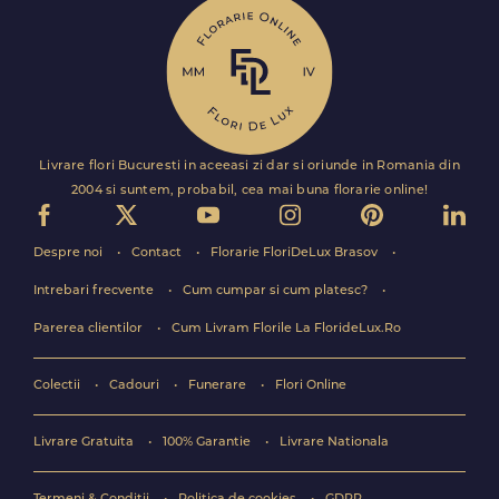
Livrare flori Bucuresti in aceeasi zi dar si oriunde in Romania din
2004 si suntem, probabil, cea mai buna florarie online!
Despre noi
Contact
Florarie FloriDeLux Brasov
Intrebari frecvente
Cum cumpar si cum platesc?
Parerea clientilor
Cum Livram Florile La FlorideLux.Ro
Colectii
Cadouri
Funerare
Flori Online
Livrare Gratuita
100% Garantie
Livrare Nationala