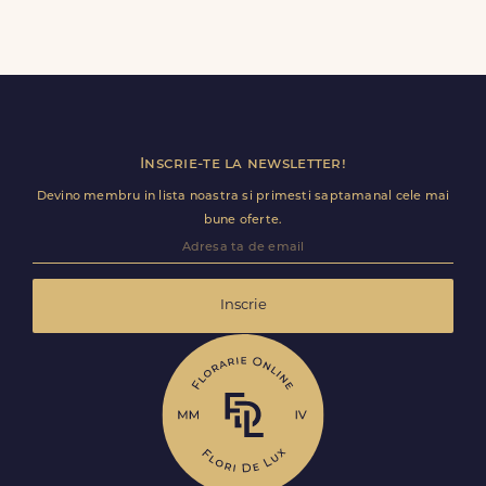
Trimite review
Inscrie-te la newsletter!
Devino membru in lista noastra si primesti saptamanal cele mai
bune oferte.
Inscrie