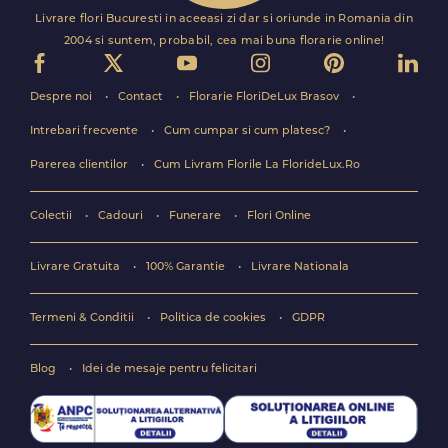
Livrare flori Bucuresti in aceeasi zi dar si oriunde in Romania din
2004 si suntem, probabil, cea mai buna florarie online!
Despre noi
Contact
Florarie FloriDeLux Brasov
Intrebari frecvente
Cum cumpar si cum platesc?
Parerea clientilor
Cum Livram Florile La FlorideLux.Ro
Colectii
Cadouri
Funerare
Flori Online
Livrare Gratuita
100% Garantie
Livrare Nationala
Termeni & Conditii
Politica de cookies
GDPR
Blog
Idei de mesaje pentru felicitari