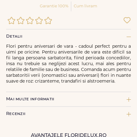
Garantie 100%
Cum livram
Detalii
Flori pentru aniversari de vara - cadoul perfect pentru a
uimi pe oricine. Pentru aniversarile de vara este dificil sa
fii langa persoana sarbatorita, fiind perioada concediilor,
insa nu trebuie sa neglijezi acest lucru, mai ales pentru
relatiile de familie sau de business. Comanda acum pentru
sarbatoritii verii (onomastici sau aniversari) flori in nuante
suave de roz: crizanteme, trandafiri si alstroemeria.
Mai multe informatii
COMPONENTE:
Recenzii
5 x Alstroemeria, 2 x Ambalaj decor, 5 x Crizantema Roz, 1 x
Felicitare FDL, 1 x Panglica neinscriptionata, 15 x Salal, 7 x
Trandafir roz
AVANTAJELE FLORIDELUX.RO