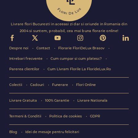
Livrare flori Bucuresti in aceeasi zi dar si oriunde in Romania din
2004 si suntem, probabil, cea mai buna florarie online!
Despre noi
Contact
Florarie FloriDeLux Brasov
Intrebari frecvente
Cum cumpar si cum platesc?
Parerea clientilor
Cum Livram Florile La FlorideLux.Ro
Colectii
Cadouri
Funerare
Flori Online
Livrare Gratuita
100% Garantie
Livrare Nationala
Termeni & Conditii
Politica de cookies
GDPR
Blog
Idei de mesaje pentru felicitari