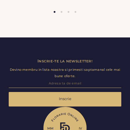
COD PRODUS:
FDL3383
Trimite review
Inscrie-te la newsletter!
Devino membru in lista noastra si primesti saptamanal cele mai
bune oferte.
Inscrie