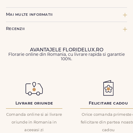
Mai multe informatii
COMPONENTE:
Recenzii
10 x Asparagus, 1 x Burete cu ventuza, 5 x Feriga, 30 x Garoafa
rosie, 5 x Ruscus mare, 10 x Salal, 3 x SKIMMIA GRENA
TIP DE PRODUS:
AVANTAJELE FLORIDELUX.RO
Funerar
Florarie online din Romania, cu livrare rapida si garantie
100%.
Nume
*
MESAJ:
Fiecare coroana sau jerba va fi insotita de o panglica funerara
pe care vom scrie mesajul tau de condoleante.
Email
*
COD PRODUS:
FDL3379
ID Comanda
*
Livrare oriunde
Felicitare cadou
Comanda online si ai livrare
Orice comanda primeste 
oriunde in Romania in
felicitare din partea noast
Recenzie
*
aceeasi zi
cadou