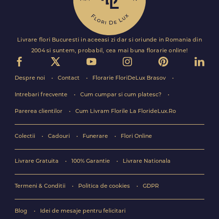
Livrare flori Bucuresti in aceeasi zi dar si oriunde in Romania din
2004 si suntem, probabil, cea mai buna florarie online!
Despre noi
Contact
Florarie FloriDeLux Brasov
Intrebari frecvente
Cum cumpar si cum platesc?
Parerea clientilor
Cum Livram Florile La FlorideLux.Ro
Colectii
Cadouri
Funerare
Flori Online
Livrare Gratuita
100% Garantie
Livrare Nationala
Termeni & Conditii
Politica de cookies
GDPR
Blog
Idei de mesaje pentru felicitari