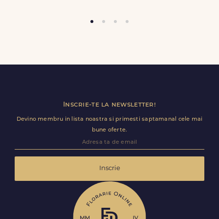
Trimite review
Inscrie-te la newsletter!
Devino membru in lista noastra si primesti saptamanal cele mai
bune oferte.
Inscrie