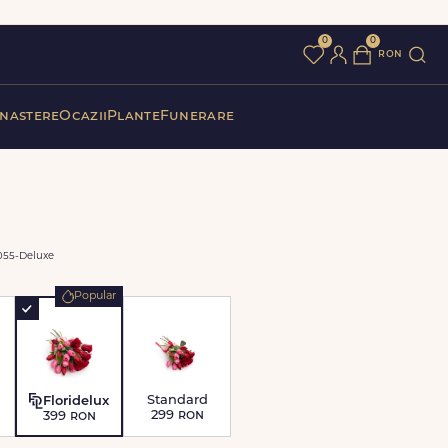
0
0
ron
 nastere
Ocazii
Plante
Funerare
55-Deluxe
Popular
Standard
Floridelux
299
ron
399
ron