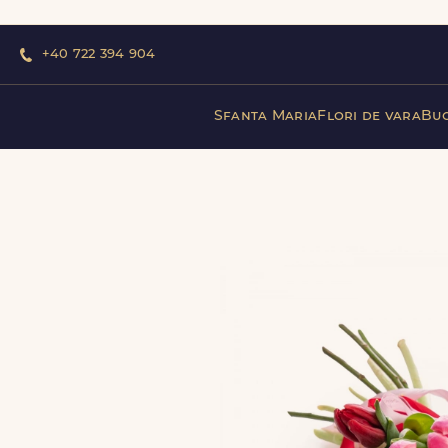
+40 722 394 904
Sfanta Maria
Flori de vara
Buc