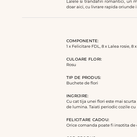
Lalele si trandafiri romantici, un 
doar aici, cu livrare rapida oriunde i
COMPONENTE:
1 x Felicitare FDL, 8 x Lalea rosie, 8
CULOARE FLORI:
Rosu
TIP DE PRODUS:
Buchete de flori
INGRIJIRE:
Cu cat tija unei flori este mai scurt
de lumina. Taiati periodic cozile cu
FELICITARE CADOU:
Orice comanda poate fi insotita de