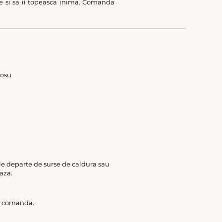
ite si sa ii topeasca inima. Comanda
rosu
rile departe de surse de caldura sau
aza.
de comanda.