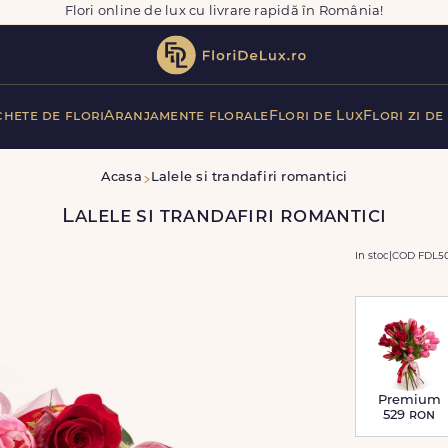
Flori online de lux cu livrare rapidă în România!
hete de flori
Aranjamente florale
Flori de Lux
Flori zi de
Acasa
Lalele si trandafiri romantici
Lalele si trandafiri romantici
In stoc
|
COD FDL50
Premium
529
ron