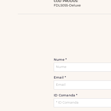
COD PRODUS:
FDL5055-Deluxe
Nume
*
Email
*
ID Comanda
*