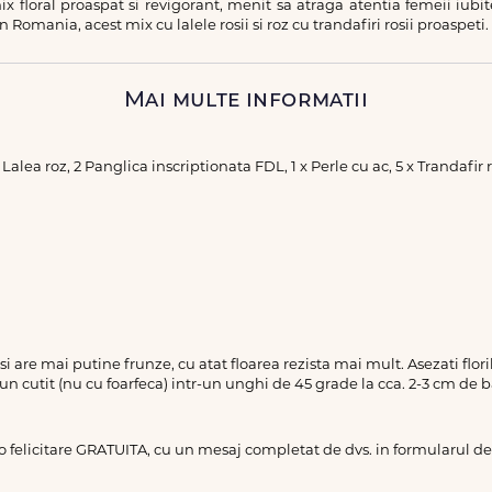
mix floral proaspat si revigorant, menit sa atraga atentia femeii iub
n Romania, acest mix cu lalele rosii si roz cu trandafiri rosii proaspeti.
Mai multe informatii
 x Lalea roz, 2 Panglica inscriptionata FDL, 1 x Perle cu ac, 5 x Trandafir 
a si are mai putine frunze, cu atat floarea rezista mai mult. Asezati flo
 un cutit (nu cu foarfeca) intr-un unghi de 45 grade la cca. 2-3 cm de b
 o felicitare GRATUITA, cu un mesaj completat de dvs. in formularul 