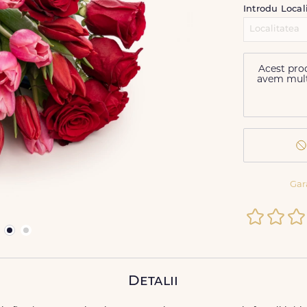
Introdu Local
Acest prod
avem multe 
Gar
Detalii