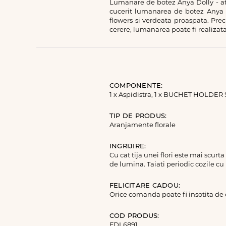
Lumanare de botez Anya Dolly - atat
cucerit lumanarea de botez Anya Do
flowers si verdeata proaspata. Pre
cerere, lumanarea poate fi realizata
COMPONENTE:
1 x Aspidistra, 1 x BUCHET HOLDER S
TIP DE PRODUS:
Aranjamente florale
INGRIJIRE:
Cu cat tija unei flori este mai scurt
de lumina. Taiati periodic cozile cu
FELICITARE CADOU:
Orice comanda poate fi insotita de
COD PRODUS:
FDL6891