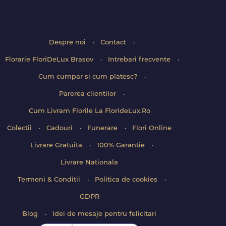
Despre noi
Contact
Florarie FloriDeLux Brasov
Intrebari frecvente
Cum cumpar si cum platesc?
Parerea clientilor
Cum Livram Florile La FlorideLux.Ro
Colectii
Cadouri
Funerare
Flori Online
Livrare Gratuita
100% Garantie
Livrare Nationala
Termeni & Conditii
Politica de cookies
GDPR
Blog
Idei de mesaje pentru felicitari