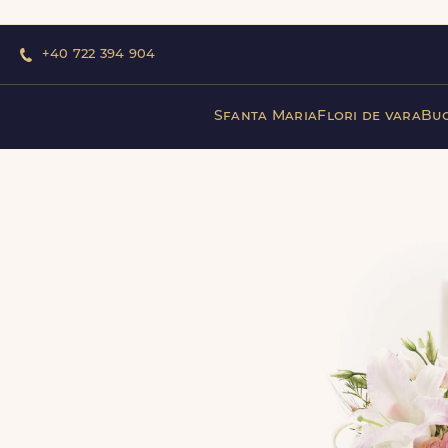
+40 722 394 904
Sfanta Maria
Flori de vara
Buc