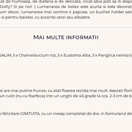
 de frumoasa, de diafana si de delicata, incat abia poti sa iti stap
lly? Si pe noi! :) Lumanarea de botez este scurta si este decorata
cum decor, lumanarea mai contine o papusa, un buchet holder satin
 si pentru baietei, cu accente verzi sau albastre.
Mai multe informatii
ALIM, 5 x Chamelaucium roz, 5 x Eustoma alba, 3 x Panglica neinscript
a si are mai putine frunze, cu atat floarea rezista mai mult. Asezati flo
 un cutit (nu cu foarfeca) intr-un unghi de 45 grade la cca. 2-3 cm de b
 o felicitare GRATUITA, cu un mesaj completat de dvs. in formularul 