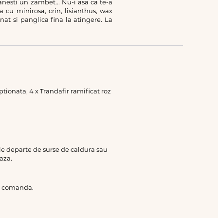
anesti un zambet... Nu-i asa ca te-a
 cu minirosa, crin, lisianthus, wax
at si panglica fina la atingere. La
ionata, 4 x Trandafir ramificat roz
rile departe de surse de caldura sau
aza.
de comanda.