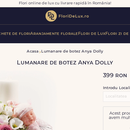
Flori online de lux cu livrare rapidă în România!
hete de flori
Aranjamente florale
Flori de Lux
Flori zi de
Acasa
Lumanare de botez Anya Dolly
Lumanare de botez Anya Dolly
399
ron
Introdu Local
Acest prod
avem multe 