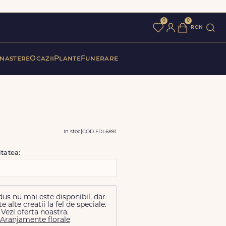
0
0
ron
 nastere
Ocazii
Plante
Funerare
In stoc
|
COD FDL6891
itatea:
us nu mai este disponibil, dar
alte creatii la fel de speciale.
Vezi oferta noastra.
Aranjamente florale