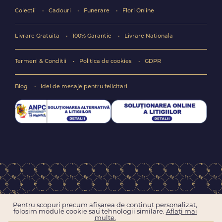
Colectii
Cadouri
Funerare
Flori Online
Livrare Gratuita
100% Garantie
Livrare Nationala
Termeni & Conditii
Politica de cookies
GDPR
Blog
Idei de mesaje pentru felicitari
Copyright © 2004-2026 Floraria online FlorideLux.ro
Pentru scopuri precum afișarea de conținut personalizat,
Toate drepturile rezervate
folosim module cookie sau tehnologii similare.
Aflați mai
multe.