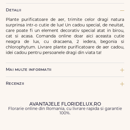
Detalii
Plante purificatoare de aer, trimite celor dragi natura
surprinsa intr-o cutie de lux! Un cadou special, de neuitat,
care poate fi un element decorativ special atat in birou,
cat si acasa. Comanda online doar aici aceasta cutie
neagra de lux, cu dracaena, 2 iedera, begonia si
chlorophytum. Livrare plante purificatoare de aer cadou,
idei cadou pentru persoanele dragi din viata ta!
Mai multe informatii
COMPONENTE:
Recenzii
1 x Cutie V shape neagra, 1 x Muschi, 1 x Planta Begonie rosie, 1
x Planta Hedera helix
CULOARE FLORI:
AVANTAJELE FLORIDELUX.RO
Rosu
Florarie online din Romania, cu livrare rapida si garantie
100%.
Nume
*
TIP DE PRODUS:
Plante