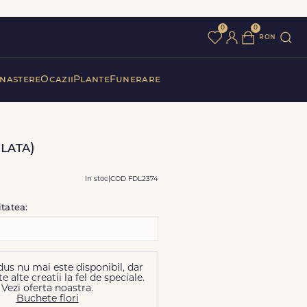
0
0
ron
 nastere
Ocazii
Plante
Funerare
lata)
In stoc
|
COD FDL2374
itatea:
us nu mai este disponibil, dar
alte creatii la fel de speciale.
Vezi oferta noastra.
Buchete flori