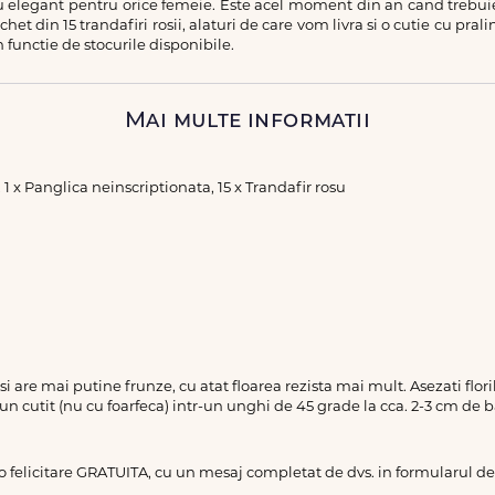
legant pentru orice femeie. Este acel moment din an cand trebuie sa
 din 15 trandafiri rosii, alaturi de care vom livra si o cutie cu pra
n functie de stocurile disponibile.
Mai multe informatii
, 1 x Panglica neinscriptionata, 15 x Trandafir rosu
a si are mai putine frunze, cu atat floarea rezista mai mult. Asezati flo
 un cutit (nu cu foarfeca) intr-un unghi de 45 grade la cca. 2-3 cm de b
 o felicitare GRATUITA, cu un mesaj completat de dvs. in formularul 