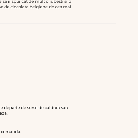
 ii spui cat de mult o iubesti si o
line de ciocolata belgiene de cea mai
rile departe de surse de caldura sau
aza.
de comanda.