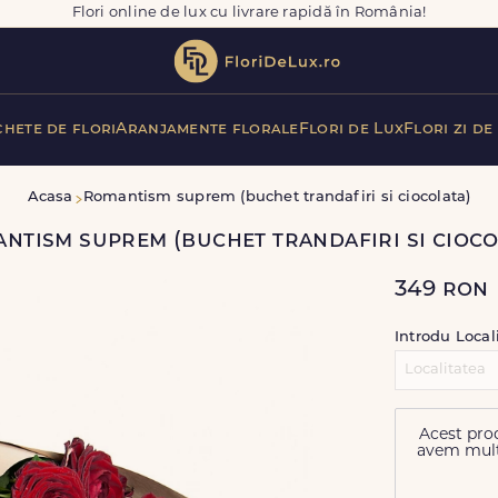
Flori online de lux cu livrare rapidă în România!
hete de flori
Aranjamente florale
Flori de Lux
Flori zi de
Acasa
Romantism suprem (buchet trandafiri si ciocolata)
ntism suprem (buchet trandafiri si cioco
349
ron
Introdu Local
Acest prod
avem multe 