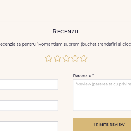
Recenzii
recenzia ta pentru ”Romantism suprem (buchet trandafiri si cioc
Recenzie
*
Trimite review