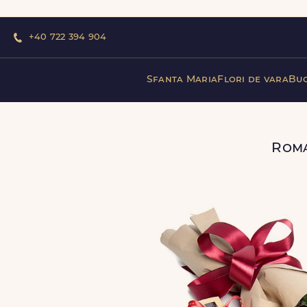
+40 722 394 904
Sfanta Maria
Flori de vara
Buc
Roma