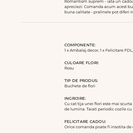
Romantism suprem - iata un cadou e
apreciezi. Comanda acum acest buchet
buna calitate - pralinele pot diferi i
COMPONENTE:
1 x Ambalaj decor, 1 x Felicitare FDL
CULOARE FLORI:
Rosu
TIP DE PRODUS:
Buchete de flori
INGRIJIRE:
Cu cat tija unei flori este mai scurt
de lumina. Taiati periodic cozile cu
FELICITARE CADOU:
Orice comanda poate fi insotita de