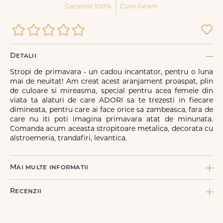
Garantie 100%
Cum livram
Detalii
Stropi de primavara - un cadou incantator, pentru o luna
mai de neuitat! Am creat acest aranjament proaspat, plin
de culoare si mireasma, special pentru acea femeie din
viata ta alaturi de care ADORI sa te trezesti in fiecare
dimineata, pentru care ai face orice sa zambeasca, fara de
care nu iti poti imagina primavara atat de minunata.
Comanda acum aceasta stropitoare metalica, decorata cu
alstroemeria, trandafiri, levantica.
Mai multe informatii
COMPONENTE:
Recenzii
4 x Alstroemeria, 1 x Burete, 3 x Garoafa alba, 5 x Lavanda, 3 x
Pittosporum, 3 x Solidago, 2 x Trandafir rosu, 3 x Trandafir roz
TIP DE PRODUS: