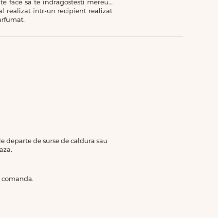
 te face sa te indragostesti mereu…
l realizat intr-un recipient realizat
arfumat.
rile departe de surse de caldura sau
aza.
de comanda.