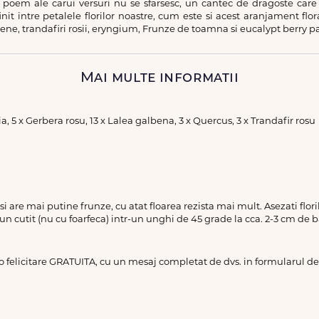
poem ale carui versuri nu se sfarsesc, un cantec de dragoste care
it intre petalele florilor noastre, cum este si acest aranjament flora
bene, trandafiri rosii, eryngium, Frunze de toamna si eucalypt berry p
Mai multe informatii
a, 5 x Gerbera rosu, 13 x Lalea galbena, 3 x Quercus, 3 x Trandafir rosu
a si are mai putine frunze, cu atat floarea rezista mai mult. Asezati flo
 un cutit (nu cu foarfeca) intr-un unghi de 45 grade la cca. 2-3 cm de b
 o felicitare GRATUITA, cu un mesaj completat de dvs. in formularul 