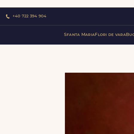
+40 722 394 904
Sfanta Maria
Flori de vara
Buc