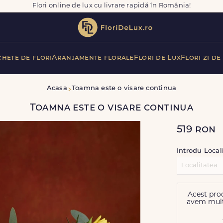
Flori online de lux cu livrare rapidă în România!
hete de flori
Aranjamente florale
Flori de Lux
Flori zi de
Acasa
Toamna este o visare continua
Toamna este o visare continua
519
ron
Introdu Local
Acest prod
avem multe 