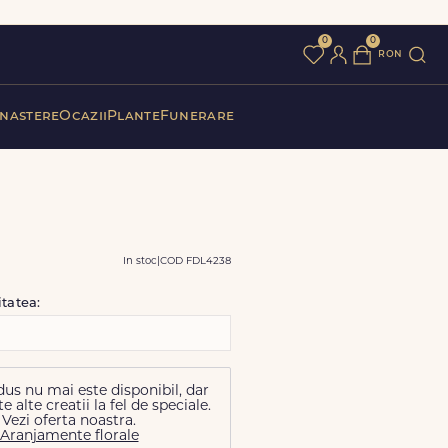
0
0
ron
 nastere
Ocazii
Plante
Funerare
In stoc
|
COD FDL4238
itatea:
us nu mai este disponibil, dar
alte creatii la fel de speciale.
Vezi oferta noastra.
Aranjamente florale