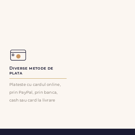
Diverse metode de
plata
Plateste cu cardul online,
prin PayPal, prin banca,
cash sau card la livrare