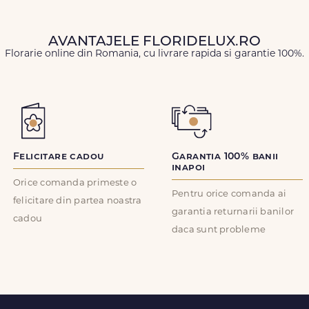
AVANTAJELE FLORIDELUX.RO
Florarie online din Romania, cu livrare rapida si garantie 100%.
Felicitare cadou
Garantia 100% banii
inapoi
Orice comanda primeste o
Pentru orice comanda ai
felicitare din partea noastra
garantia returnarii banilor
cadou
daca sunt probleme