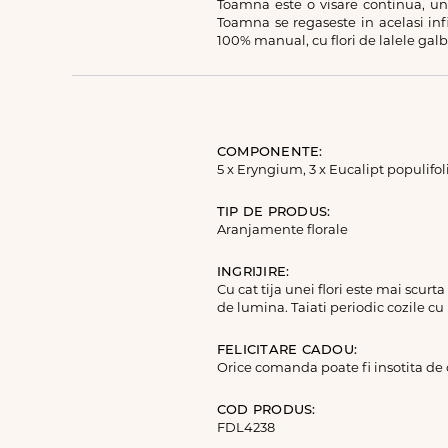
Toamna este o visare continua, un 
Toamna se regaseste in acelasi infin
100% manual, cu flori de lalele gal
COMPONENTE:
5 x Eryngium, 3 x Eucalipt populifoli
TIP DE PRODUS:
Aranjamente florale
INGRIJIRE:
Cu cat tija unei flori este mai scurt
de lumina. Taiati periodic cozile cu
FELICITARE CADOU:
Orice comanda poate fi insotita de
COD PRODUS:
FDL4238