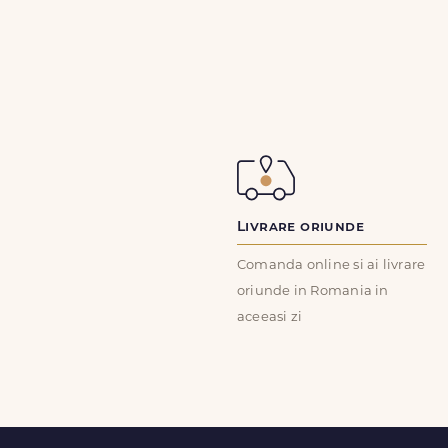
Livrare oriunde
Comanda online si ai livrare
oriunde in Romania in
aceeasi zi