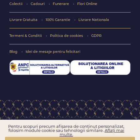
Colectii
Cadouri
Funerare
Flori Online
Livrare Gratuita
100% Garantie
Livrare Nationala
Termeni & Conditii
Politica de cookies
GDPR
Blog
Idei de mesaje pentru felicitari
Copyright © 2004-2026 Floraria online FlorideLux.ro
Pentru scopuri precum afișarea de conținut personalizat,
Toate drepturile rezervate
folosim module cookie sau tehnologii similare.
Aflați mai
multe.