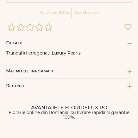
Garantie 100%
Cum livram
Detalii
Trandafiri criogenati Luxury Pearls
Mai multe informatii
COMPONENTE:
Recenzii
2 x Burete, 1 x Cutie FDL inima alba S, 1 x Felicitare FDL, 3 x
Panglica neinscriptionata, 15 x Trandafir criogenat taiat roz
CULOARE FLORI:
AVANTAJELE FLORIDELUX.RO
Roz
Florarie online din Romania, cu livrare rapida si garantie
100%.
TIP DE PRODUS:
Nume
*
Aranjamente florale