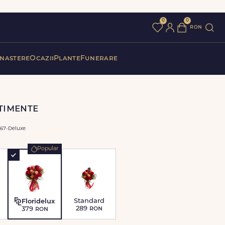
0
0
ron
 nastere
Ocazii
Plante
Funerare
ntimente
67-Deluxe
Popular
Standard
Floridelux
289
ron
379
ron