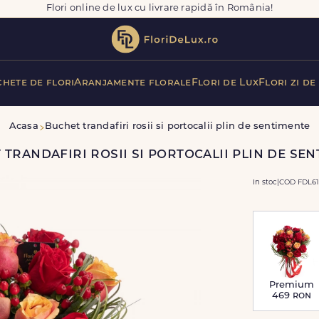
Flori online de lux cu livrare rapidă în România!
hete de flori
Aranjamente florale
Flori de Lux
Flori zi de
Acasa
Buchet trandafiri rosii si portocalii plin de sentimente
trandafiri rosii si portocalii plin de se
In stoc
|
COD FDL61
Premium
469
ron