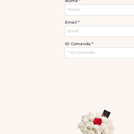
Nume
*
Email
*
ID Comanda
*