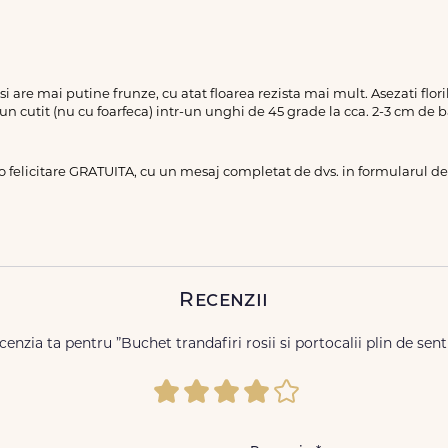
a si are mai putine frunze, cu atat floarea rezista mai mult. Asezati flo
 un cutit (nu cu foarfeca) intr-un unghi de 45 grade la cca. 2-3 cm de b
 o felicitare GRATUITA, cu un mesaj completat de dvs. in formularul 
Recenzii
cenzia ta pentru ”Buchet trandafiri rosii si portocalii plin de se