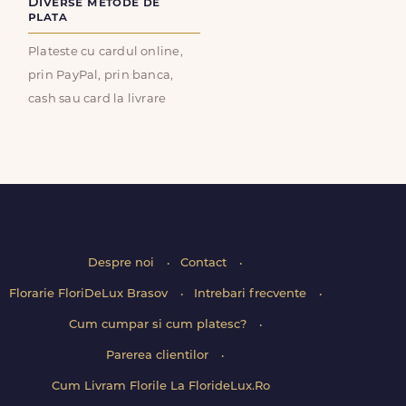
Diverse metode de
plata
Plateste cu cardul online,
prin PayPal, prin banca,
cash sau card la livrare
Despre noi
Contact
Florarie FloriDeLux Brasov
Intrebari frecvente
Cum cumpar si cum platesc?
Parerea clientilor
Cum Livram Florile La FlorideLux.Ro