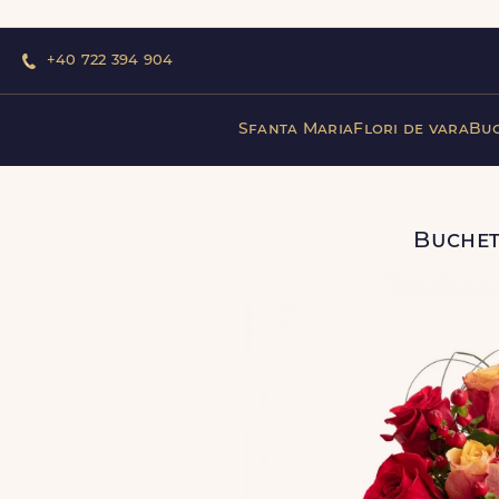
+40 722 394 904
Sfanta Maria
Flori de vara
Buc
Buchet 