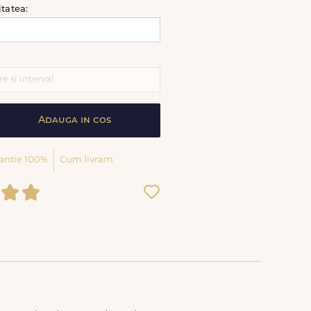
itatea:
Adauga in cos
antie 100%
Cum livram