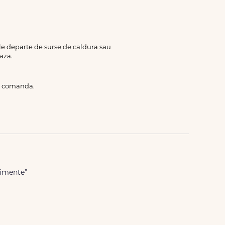
rile departe de surse de caldura sau
aza.
de comanda.
ntimente”