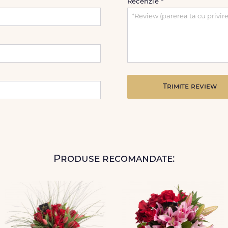
Recenzie
*
Trimite review
Produse recomandate: