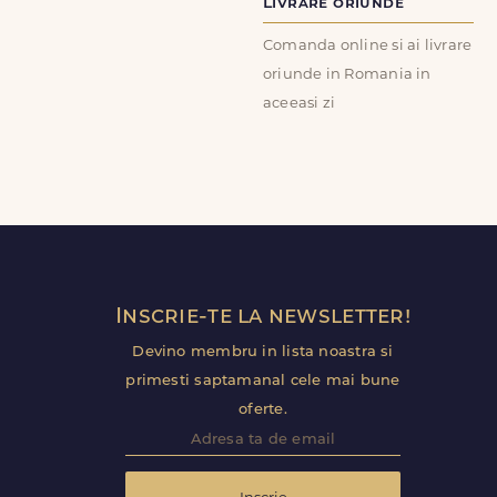
Livrare oriunde
Comanda online si ai livrare
oriunde in Romania in
aceeasi zi
Inscrie-te la newsletter!
Devino membru in lista noastra si
primesti saptamanal cele mai bune
oferte.