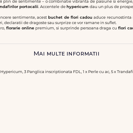
ii
plin de sentimente – o combinatie vibranta de pasiune si energie
ndafirilor portocalii
. Accentele de
hypericum
dau un plus de prospet
sincere sentimente, acest
buchet de flori cadou
aduce recunostinta 
i, declaratii de dragoste sau surprize ce vor ramane in suflet.
ro,
florarie online
premium, si surprinde persoana draga cu
flori c
Mai multe informatii
 x Hypericum, 3 Panglica inscriptionata FDL, 1 x Perle cu ac, 5 x Trandafi