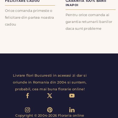
Felicitare cadou
Garantia 100% banii
inapoi
Orice comanda primeste o
Pentru orice comanda ai
felicitare din partea noastra
garantia returnarii banilor
cadou
daca sunt probleme
Livrare flori Bucuresti in aceeasi zi dar si
oriunde in Romania din 2004 si suntem,
probabil, cea mai buna florarie online!
Copyright © 2004-2026 Floraria online