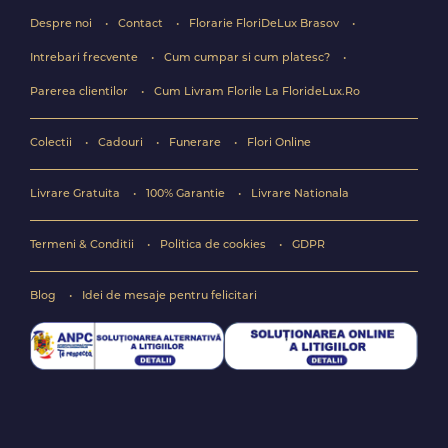
Despre noi
Contact
Florarie FloriDeLux Brasov
Intrebari frecvente
Cum cumpar si cum platesc?
Parerea clientilor
Cum Livram Florile La FlorideLux.Ro
Colectii
Cadouri
Funerare
Flori Online
Livrare Gratuita
100% Garantie
Livrare Nationala
Termeni & Conditii
Politica de cookies
GDPR
Blog
Idei de mesaje pentru felicitari