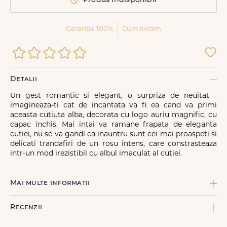
Produs indisponibil
Garantie 100%
Cum livram
Detalii
Un gest romantic si elegant, o surpriza de neuitat -
imagineaza-ti cat de incantata va fi ea cand va primi
aceasta cutiuta alba, decorata cu logo auriu magnific, cu
capac inchis. Mai intai va ramane frapata de eleganta
cutiei, nu se va gandi ca inauntru sunt cei mai proaspeti si
delicati trandafiri de un rosu intens, care constrasteaza
intr-un mod irezistibil cu albul imaculat al cutiei.
Mai multe informatii
COMPONENTE:
Recenzii
1 x Felicitare FDL, 2 Panglica inscriptionata FDL