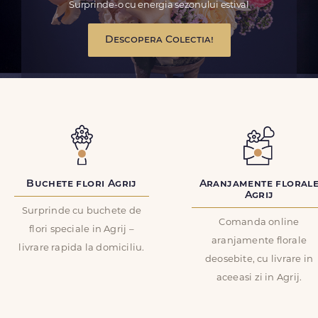
Surprinde-o cu energia sezonului estival
Descopera Colectia!
Buchete flori Agrij
Aranjamente floral
Agrij
Surprinde cu buchete de
Comanda online
flori speciale in Agrij –
aranjamente florale
livrare rapida la domiciliu.
deosebite, cu livrare in
aceeasi zi in Agrij.