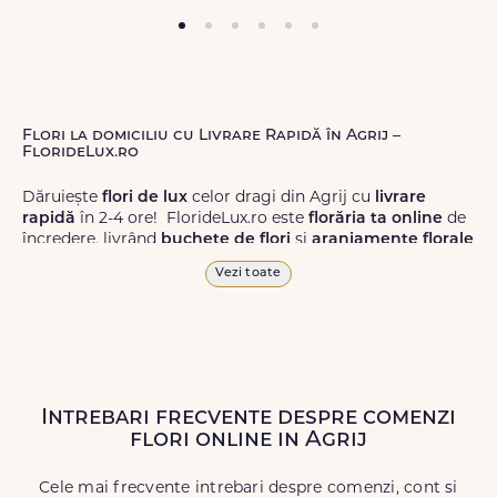
Flori la domiciliu cu Livrare Rapidă în Agrij –
FlorideLux.ro
Dăruiește
flori de lux
celor dragi din Agrij cu
livrare
rapidă
în 2-4 ore! FlorideLux.ro este
florăria ta online
de
încredere, livrând
buchete de flori
și
aranjamente florale
de calitate superioară în Agrij și în toată România.
Vezi toate
Alege dintr-o gamă largă de
flori
proaspete, pentru orice
ocazie, și comanda-le
online!
Cu FlorideLux.ro, primești
garanția unei livrări prompte și a unor
flori
care vor face
impresie.
Intrebari frecvente despre comenzi
Livrăm buchete de flori
chiar și în
weekend
, pentru ca tu
flori online in Agrij
să poți adresa un gest frumos atunci când ai nevoie.
Cele mai frecvente intrebari despre comenzi, cont si