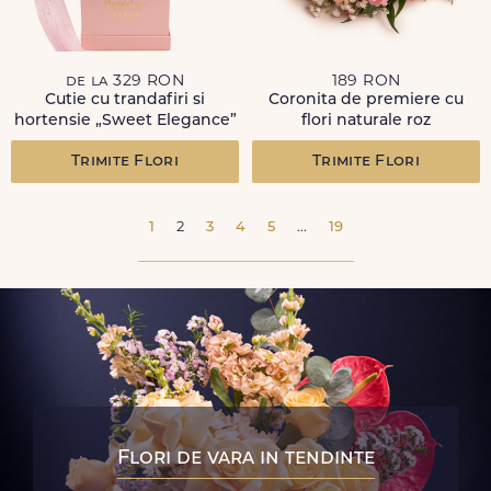
de la 329 RON
189 RON
Cutie cu trandafiri si
Coronita de premiere cu
hortensie „Sweet Elegance”
flori naturale roz
Trimite Flori
Trimite Flori
1
2
3
4
5
...
19
Flori de vara in tendinte