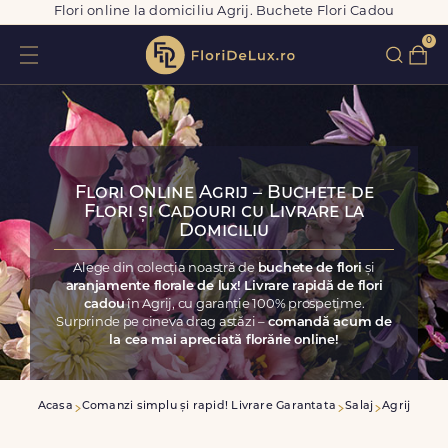
Flori online la domiciliu Agrij. Buchete Flori Cadou
0
Flori Online Agrij – Buchete de
Flori și Cadouri cu Livrare la
Domiciliu
Alege din colecția noastră de
buchete de flori
și
aranjamente florale de lux! Livrare rapidă de flori
cadou
în Agrij, cu garanție 100% prospețime.
Surprinde pe cineva drag astăzi –
comandă acum de
la cea mai apreciată florărie online!
Acasa
Comanzi simplu și rapid! Livrare Garantata
Salaj
Agrij