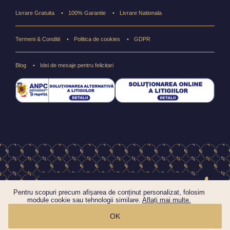
Livrare Gratuita
100% Garantie
Livrare Nationala
Termeni & Conditii
Politica de cookies
GDPR
Blog
Idei de mesaje pentru felicitari
Copyright © 2004-2026 Floraria online FlorideLux.ro
Pentru scopuri precum afișarea de conținut personalizat, folosim
Toate drepturile rezervate
module cookie sau tehnologii similare.
Aflați mai multe.
OK