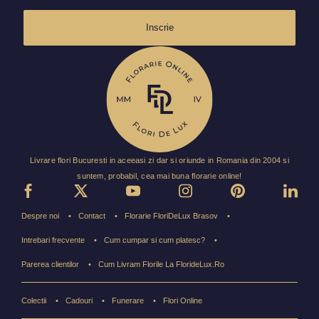
Inscrie
Livrare flori Bucuresti in aceeasi zi dar si oriunde in Romania din 2004 si
suntem, probabil, cea mai buna florarie online!
Despre noi
Contact
Florarie FloriDeLux Brasov
Intrebari frecvente
Cum cumpar si cum platesc?
Parerea clientilor
Cum Livram Florile La FlorideLux.Ro
Colectii
Cadouri
Funerare
Flori Online