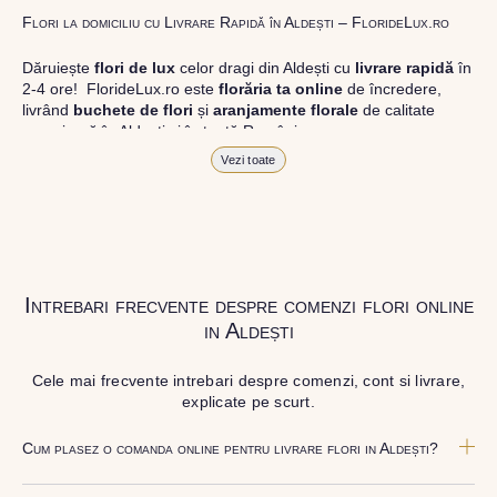
Flori la domiciliu cu Livrare Rapidă în Aldești – FlorideLux.ro
Dăruiește
flori de lux
celor dragi din Aldești cu
livrare rapidă
în
2-4 ore! FlorideLux.ro este
florăria ta online
de încredere,
livrând
buchete de flori
și
aranjamente florale
de calitate
superioară în Aldești și în toată România.
Vezi toate
Alege dintr-o gamă largă de
flori
proaspete, pentru orice
ocazie, și comanda-le
online!
Cu FlorideLux.ro, primești
garanția unei livrări prompte și a unor
flori
care vor face
impresie.
Livrăm buchete de flori
chiar și în
weekend
, pentru ca tu să
Intrebari frecvente despre comenzi flori online
poți adresa un gest frumos atunci când ai nevoie.
in Aldești
Cele mai frecvente intrebari despre comenzi, cont si livrare,
explicate pe scurt.
Cum plasez o comanda online pentru livrare flori in Aldești?
Comanda se plaseaza online, rapid si simplu, alegand produsul