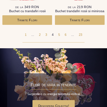
de la 349 RON
de la 219 RON
Buchet cu trandafiri rosii
Buchet trandafiri rosii si minirosa
Trimite Flori
Trimite Flori
1
...
2
3
4
5
6
...
23
Flori de vara in tendinte
Surprinde-o cu energia sezonului estival
Descopera Colectia!