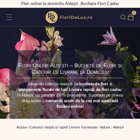
Flori online la domiciliu Aldești. Buchete Flori Cadou
0
Flori Online Aldești – Buchete de Flori și
Cadouri cu Livrare la Domiciliu
Alege din colecția noastră de
buchete de flori
și
aranjamente florale de lux! Livrare rapidă de flori cadou
în Aldești, cu garanție 100% prospețime. Surprinde pe cineva
drag astăzi –
comandă acum de la cea mai apreciată
florărie online!
Acasa
Comanzi simplu și rapid! Livrare Garantata
Valcea
Aldești