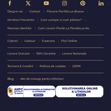
Despre noi
Contact
Florarie FloriDeLux Brasov
Intrebari frecvente
Cum cumpar si cum platesc?
Parerea clientilor
Cum Livram Florile La FlorideLux.Ro
Colectii
Cadouri
Funerare
Flori Online
Livrare Gratuita
100% Garantie
Livrare Nationala
Termeni & Conditii
Politica de cookies
GDPR
Blog
Idei de mesaje pentru felicitari