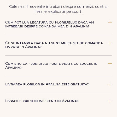
Cele mai frecvente intrebari despre comenzi, cont si
livrare, explicate pe scurt.
Cum pot lua legatura cu FloriDeLux daca am
intrebari despre comanda mea din Apalina?
Echipa FloriDeLux iti ofera suport clienti 7 zile din 7
pentru comenzile cu livrare in Apalina. Ne poti contacta
Ce se intampla daca nu sunt multumit de comanda
oricand pentru informatii despre comanda, livrare sau
livrata in Apalina?
produse, telefonic la +40 722 394 904, prin chat-ul de pe
site sau prin email la
contact@floridelux.ro
.
FloriDeLux ofera garantie 100% multumit sau banii inapoi,
astfel incat poti comanda fara griji.
Cum stiu ca florile au fost livrate cu succes in
Apalina?
Dupa finalizarea livrarii, vei primi automat o notificare
prin SMS (daca ai bifat aceasta optiune) si email, care
Livrarea florilor in Apalina este gratuita?
confirma ca buchetul a ajuns la destinatar in Apalina.
Astfel, esti mereu la curent cu statusul comenzii tale.
Livrarea este gratuita in peste 80 de localitati din
Romania. Costul livrarii pentru Apalina este afisat
Livrati flori si in weekend in Apalina?
transparent inainte de finalizarea comenzii.
Da, FloriDeLux livreaza flori inclusiv sambata si duminica
in [LOCALITATE], in aceleasi conditii de rapiditate si