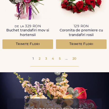
de la 329 RON
129 RON
Buchet trandafiri mov si
Coronita de premiere cu
hortensii
trandafiri rosii
Trimite Flori
Trimite Flori
1
2
3
4
5
...
20