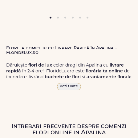
Flori la domiciliu cu Livrare Rapidă în Apalina –
FlorideLux.ro
Dăruiește
flori de lux
celor dragi din Apalina cu
livrare
rapidă
în 2-4 ore! FlorideLux.ro este
florăria ta online
de
încredere, livrând
buchete de flori
și
aranjamente florale
de calitate superioară în Apalina și în toată România.
Vezi toate
Alege dintr-o gamă largă de
flori
proaspete, pentru orice
ocazie, și comanda-le
online!
Cu FlorideLux.ro, primești
garanția unei livrări prompte și a unor
flori
care vor face
impresie.
Intrebari frecvente despre comenzi
Livrăm buchete de flori
chiar și în
weekend
, pentru ca tu
flori online in Apalina
să poți adresa un gest frumos atunci când ai nevoie.