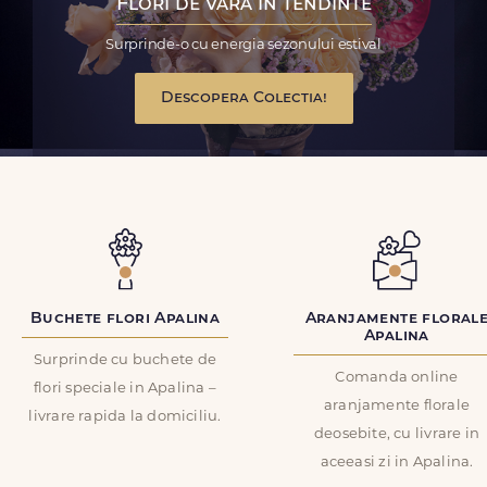
Flori de vara in tendinte
Surprinde-o cu energia sezonului estival
Descopera Colectia!
Buchete flori Apalina
Aranjamente floral
Apalina
Surprinde cu buchete de
Comanda online
flori speciale in Apalina –
aranjamente florale
livrare rapida la domiciliu.
deosebite, cu livrare in
aceeasi zi in Apalina.