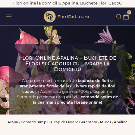
Flori online la domiciliu Apalina. Buchete Flori Cadou
0
Flori Online Apalina – Buchete de
Flori și Cadouri cu Livrare la
Domiciliu
Alege din colecția noastră de
buchete de flori
și
aranjamente florale de lux! Livrare rapidă de flori
cadou
în Apalina, cu garanție 100% prospețime.
Surprinde pe cineva drag astăzi –
comandă acum de
la cea mai apreciată florărie online!
Acasa
Comanzi simplu și rapid! Livrare Garantata
Mures
Apalina