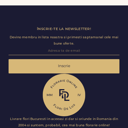
calitate. Este solutia ideala pentru surprize de weekend
sau ocazii speciale neprevazute.
Inscrie-te la newsletter!
Devino membru in lista noastra si primesti saptamanal cele mai
bune oferte.
Inscrie
Livrare flori Bucuresti in aceeasi zi dar si oriunde in Romania din
2004 si suntem, probabil, cea mai buna florarie online!