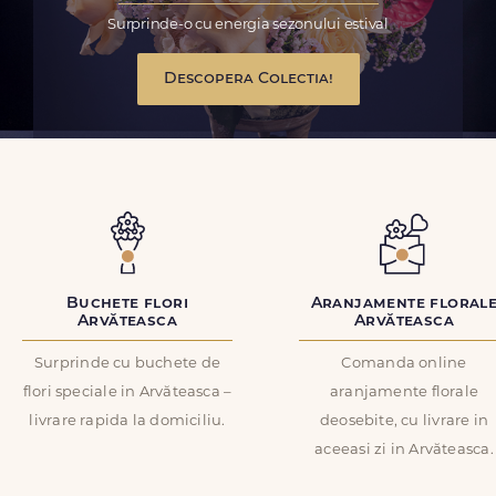
Surprinde-o cu energia sezonului estival
Descopera Colectia!
Buchete flori
Aranjamente floral
Arvăteasca
Arvăteasca
Surprinde cu buchete de
Comanda online
flori speciale in Arvăteasca –
aranjamente florale
livrare rapida la domiciliu.
deosebite, cu livrare in
aceeasi zi in Arvăteasca.