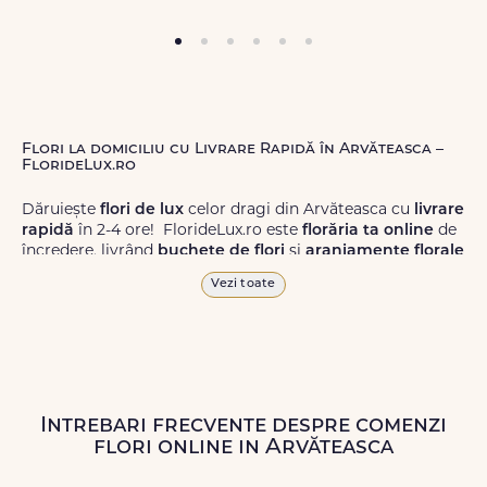
Flori la domiciliu cu Livrare Rapidă în Arvăteasca –
FlorideLux.ro
Dăruiește
flori de lux
celor dragi din Arvăteasca cu
livrare
rapidă
în 2-4 ore! FlorideLux.ro este
florăria ta online
de
încredere, livrând
buchete de flori
și
aranjamente florale
de calitate superioară în Arvăteasca și în toată România.
Vezi toate
Alege dintr-o gamă largă de
flori
proaspete, pentru orice
ocazie, și comanda-le
online!
Cu FlorideLux.ro, primești
garanția unei livrări prompte și a unor
flori
care vor face
impresie.
Intrebari frecvente despre comenzi
Livrăm buchete de flori
chiar și în
weekend
, pentru ca tu
flori online in Arvăteasca
să poți adresa un gest frumos atunci când ai nevoie.