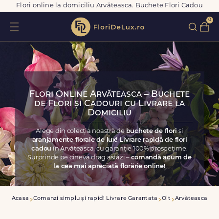
Flori online la domiciliu Arvăteasca. Buchete Flori Cadou
0
Flori Online Arvăteasca – Buchete
de Flori și Cadouri cu Livrare la
Domiciliu
Alege din colecția noastră de
buchete de flori
și
aranjamente florale de lux! Livrare rapidă de flori
cadou
în Arvăteasca, cu garanție 100% prospețime.
Surprinde pe cineva drag astăzi –
comandă acum de
la cea mai apreciată florărie online!
Acasa
Comanzi simplu și rapid! Livrare Garantata
Olt
Arvăteasca