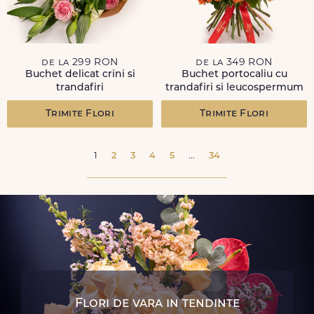
de la 299 RON
de la 349 RON
Buchet delicat crini si
Buchet portocaliu cu
trandafiri
trandafiri si leucospermum
Trimite Flori
Trimite Flori
1
2
3
4
5
...
34
Flori de vara in tendinte