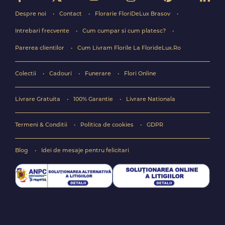
Despre noi
Contact
Florarie FloriDeLux Brasov
Intrebari frecvente
Cum cumpar si cum platesc?
Parerea clientilor
Cum Livram Florile La FlorideLux.Ro
Colectii
Cadouri
Funerare
Flori Online
Livrare Gratuita
100% Garantie
Livrare Nationala
Termeni & Conditii
Politica de cookies
GDPR
Blog
Idei de mesaje pentru felicitari