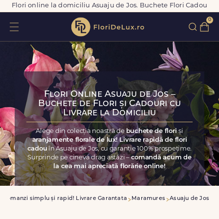
Flori online la domiciliu Asuaju de Jos. Buchete Flori Cadou
0
Flori Online Asuaju de Jos –
Buchete de Flori și Cadouri cu
Livrare la Domiciliu
Alege din colecția noastră de
buchete de flori
și
aranjamente florale de lux! Livrare rapidă de flori
cadou
în Asuaju de Jos, cu garanție 100% prospețime.
Surprinde pe cineva drag astăzi –
comandă acum de
la cea mai apreciată florărie online!
Comanzi simplu și rapid! Livrare Garantata
Maramures
Asuaju de Jos