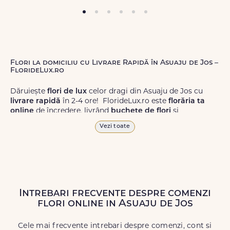
Flori la domiciliu cu Livrare Rapidă în Asuaju de Jos –
FlorideLux.ro
Dăruiește
flori de lux
celor dragi din Asuaju de Jos cu
livrare rapidă
în 2-4 ore! FlorideLux.ro este
florăria ta
online
de încredere, livrând
buchete de flori
și
aranjamente florale
de calitate superioară în Asuaju de
Vezi toate
Jos și în toată România.
Alege dintr-o gamă largă de
flori
proaspete, pentru orice
ocazie, și comanda-le
online!
Cu FlorideLux.ro, primești
garanția unei livrări prompte și a unor
flori
care vor face
impresie.
Intrebari frecvente despre comenzi
flori online in Asuaju de Jos
Livrăm buchete de flori
chiar și în
weekend
, pentru ca tu
să poți adresa un gest frumos atunci când ai nevoie.
Cele mai frecvente intrebari despre comenzi, cont si