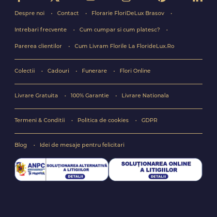
Despre noi
Contact
Florarie FloriDeLux Brasov
Intrebari frecvente
Cum cumpar si cum platesc?
Parerea clientilor
Cum Livram Florile La FlorideLux.Ro
Colectii
Cadouri
Funerare
Flori Online
Livrare Gratuita
100% Garantie
Livrare Nationala
Termeni & Conditii
Politica de cookies
GDPR
Blog
Idei de mesaje pentru felicitari