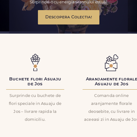
Surprinde-o cu energia sezonului estival
Descopera Colectia!
Buchete flori Asuaju
Aranjamente floral
de Jos
Asuaju de Jos
Surprinde cu buchete de
Comanda online
flori speciale in Asuaju de
aranjamente florale
Jos – livrare rapida la
deosebite, cu livrare in
domiciliu.
aceeasi zi in Asuaju de Jo