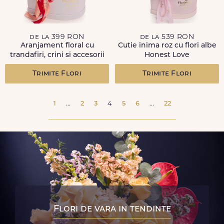
de la 399 RON
de la 539 RON
Aranjament floral cu
Cutie inima roz cu flori albe
trandafiri, crini si accesorii
Honest Love
Trimite Flori
Trimite Flori
1
...
2
3
4
5
6
...
22
Flori de vara in tendinte