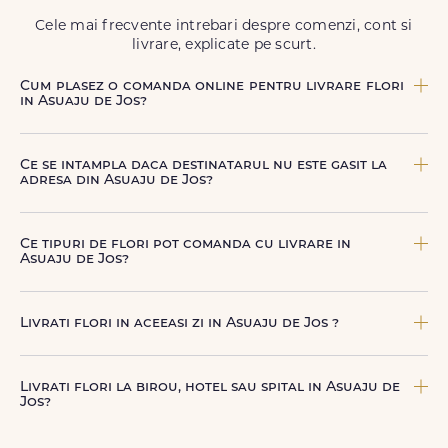
să poți adresa un gest frumos atunci când ai nevoie.
Cele mai frecvente intrebari despre comenzi, cont si
livrare, explicate pe scurt.
Cum plasez o comanda online pentru livrare flori
in Asuaju de Jos?
Comanda se plaseaza online, rapid si simplu, alegand
produsul dorit, data si intervalul de livrare si adresa din
Ce se intampla daca destinatarul nu este gasit la
Asuaju de Jos. sau poti plasa comanda telefonic, la nr. +40
adresa din Asuaju de Jos?
722 394 904.
Curierul nostru incearca sa contacteze destinatarul la
numarul de telefon oferit. Daca nu poate preda comanda,
Ce tipuri de flori pot comanda cu livrare in
te contactam pentru o solutie rapida (reprogramare sau
Asuaju de Jos?
alta adresa in Asuaju de Jos.
Poti comanda buchete si aranjamente florale pentru
aniversari, onomastici, sarbatori, evenimente speciale sau
Livrati flori in aceeasi zi in Asuaju de Jos ?
gesturi spontane, toate create din flori naturale proaspete.
De la clasicii trandafiri, la flori de sezon si soiuri exotice,
Da, oferim livrare flori in aceeasi zi in Asuaju de Jos pentru
pe toate le gasesti pe floridelux.ro.
comenzile plasate online, in limita intervalelor disponibile.
Livrati flori la birou, hotel sau spital in Asuaju de
Florile sunt livrate rapid, direct de curierii nostri proprii.
Jos?
Da, livram la adrese rezidentiale si comerciale din Asuaju