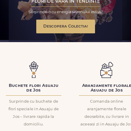
Flori de vara in tendinte
Surprinde-o cu energia sezonului estival
Descopera Colectia!
Buchete flori Asuaju
Aranjamente floral
de Jos
Asuaju de Jos
Surprinde cu buchete de
Comanda online
flori speciale in Asuaju de
aranjamente florale
Jos – livrare rapida la
deosebite, cu livrare in
domiciliu.
aceeasi zi in Asuaju de Jo