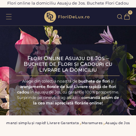
Flori online la domiciliu Asuaju de Jos. Buchete Flori Cadou
0
Flori Online Asuaju de Jos –
Buchete de Flori și Cadouri cu
Livrare la Domiciliu
Alege din colecția noastră de
buchete de flori
și
aranjamente florale de lux! Livrare rapidă de flori
cadou
în Asuaju de Jos, cu garanție 100% prospețime.
Surprinde pe cineva drag astăzi –
comandă acum de
la cea mai apreciată florărie online!
Comanzi simplu și rapid! Livrare Garantata
Maramures
Asuaju de Jos