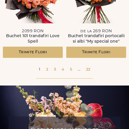
2099 RON
de la 269 RON
Buchet 101 trandafiri Love
Buchet trandafiri portocalii
Spell
si albi "My special one"
Trimite Flori
Trimite Flori
1
2
3
4
5
...
22