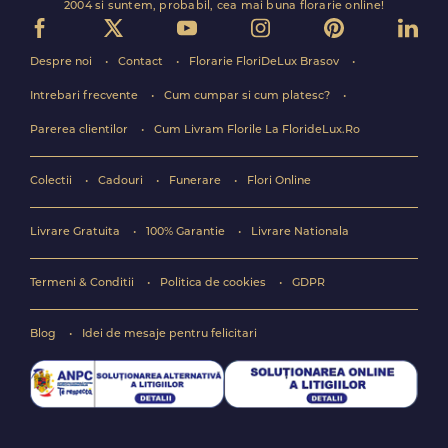
2004 si suntem, probabil, cea mai buna florarie online!
Despre noi
Contact
Florarie FloriDeLux Brasov
Intrebari frecvente
Cum cumpar si cum platesc?
Parerea clientilor
Cum Livram Florile La FlorideLux.Ro
Colectii
Cadouri
Funerare
Flori Online
Livrare Gratuita
100% Garantie
Livrare Nationala
Termeni & Conditii
Politica de cookies
GDPR
Blog
Idei de mesaje pentru felicitari