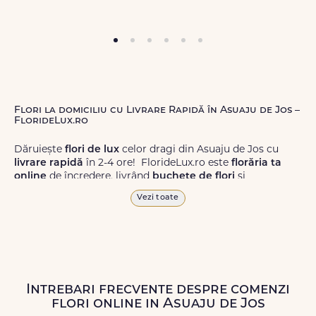
Flori la domiciliu cu Livrare Rapidă în Asuaju de Jos –
FlorideLux.ro
Dăruiește
flori de lux
celor dragi din Asuaju de Jos cu
livrare rapidă
în 2-4 ore! FlorideLux.ro este
florăria ta
online
de încredere, livrând
buchete de flori
și
aranjamente florale
de calitate superioară în Asuaju de
Vezi toate
Jos și în toată România.
Alege dintr-o gamă largă de
flori
proaspete, pentru orice
ocazie, și comanda-le
online!
Cu FlorideLux.ro, primești
garanția unei livrări prompte și a unor
flori
care vor face
impresie.
Intrebari frecvente despre comenzi
flori online in Asuaju de Jos
Livrăm buchete de flori
chiar și în
weekend
, pentru ca tu