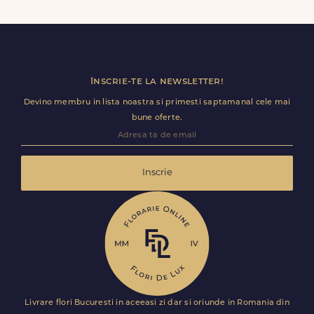
de Jos, inclusiv receptii sau birouri. Te rugam sa adaugi
detalii utile (nume receptie, etaj, salon) ca livrarea sa
decurga fara intarzieri.
Inscrie-te la newsletter!
Devino membru in lista noastra si primesti saptamanal cele mai
bune oferte.
Inscrie
Livrare flori Bucuresti in aceeasi zi dar si oriunde in Romania din