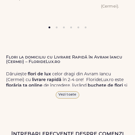
(Cermei).
Flori la domiciliu cu Livrare Rapidă în Avram Iancu
(Cermei) – FlorideLux.ro
Dăruiește
flori de lux
celor dragi din Avram Iancu
(Cermei) cu
livrare rapidă
în 2-4 ore! FlorideLux.ro este
florăria ta online
de încredere, livrând
buchete de flori
și
aranjamente florale
de calitate superioară în Avram
Vezi toate
Iancu (Cermei) și în toată România.
Alege dintr-o gamă largă de
flori
proaspete, pentru orice
ocazie, și comanda-le
online!
Cu FlorideLux.ro, primești
garanția unei livrări prompte și a unor
flori
care vor face
impresie.
Intrebari frecvente despre comenzi