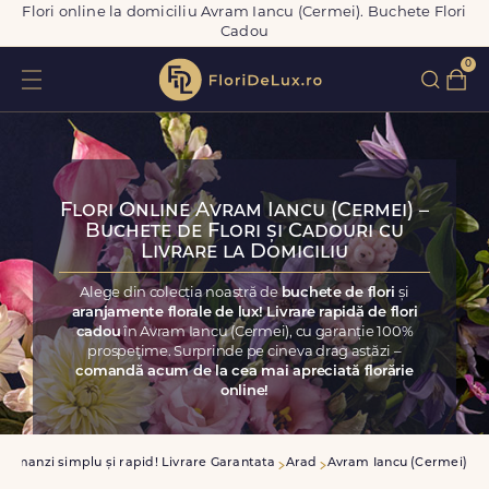
Flori online la domiciliu Avram Iancu (Cermei). Buchete Flori
Cadou
0
Flori Online Avram Iancu (Cermei) –
Buchete de Flori și Cadouri cu
Livrare la Domiciliu
Alege din colecția noastră de
buchete de flori
și
aranjamente florale de lux! Livrare rapidă de flori
cadou
în Avram Iancu (Cermei), cu garanție 100%
prospețime. Surprinde pe cineva drag astăzi –
comandă acum de la cea mai apreciată florărie
online!
Comanzi simplu și rapid! Livrare Garantata
Arad
Avram Iancu (Cermei)