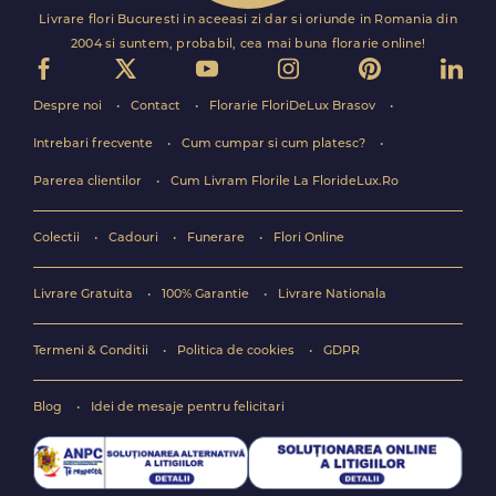
Livrare flori Bucuresti in aceeasi zi dar si oriunde in Romania din
2004 si suntem, probabil, cea mai buna florarie online!
Despre noi
Contact
Florarie FloriDeLux Brasov
Intrebari frecvente
Cum cumpar si cum platesc?
Parerea clientilor
Cum Livram Florile La FlorideLux.Ro
Colectii
Cadouri
Funerare
Flori Online
Livrare Gratuita
100% Garantie
Livrare Nationala
Termeni & Conditii
Politica de cookies
GDPR
Blog
Idei de mesaje pentru felicitari