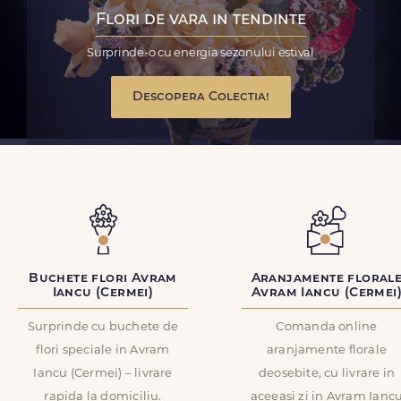
Flori de vara in tendinte
Surprinde-o cu energia sezonului estival
Descopera Colectia!
Buchete flori Avram
Aranjamente floral
Iancu (Cermei)
Avram Iancu (Cermei
Surprinde cu buchete de
Comanda online
flori speciale in Avram
aranjamente florale
Iancu (Cermei) – livrare
deosebite, cu livrare in
rapida la domiciliu.
aceeasi zi in Avram Ianc