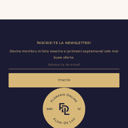
Da, livram la adrese rezidentiale si comerciale din Avram
Iancu (Cermei), inclusiv receptii sau birouri. Te rugam sa
adaugi detalii utile (nume receptie, etaj, salon) ca livrarea
sa decurga fara intarzieri.
Inscrie-te la newsletter!
Devino membru in lista noastra si primesti saptamanal cele mai
bune oferte.
Inscrie