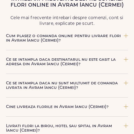
flori online in Avram Iancu (Cermei)
Livrăm buchete de flori
chiar și în
weekend
, pentru ca tu
să poți adresa un gest frumos atunci când ai nevoie.
Cele mai frecvente intrebari despre comenzi, cont si
livrare, explicate pe scurt.
Cum plasez o comanda online pentru livrare flori
in Avram Iancu (Cermei)?
Comanda se plaseaza online, rapid si simplu, alegand
produsul dorit, data si intervalul de livrare si adresa din
Ce se intampla daca destinatarul nu este gasit la
Avram Iancu (Cermei). sau poti plasa comanda telefonic,
adresa din Avram Iancu (Cermei)?
la nr. +40 722 394 904.
Curierul nostru incearca sa contacteze destinatarul la
numarul de telefon oferit. Daca nu poate preda comanda,
Ce se intampla daca nu sunt multumit de comanda
te contactam pentru o solutie rapida (reprogramare sau
livrata in Avram Iancu (Cermei)?
alta adresa in Avram Iancu (Cermei).
FloriDeLux ofera garantie 100% multumit sau banii inapoi,
astfel incat poti comanda fara griji.
Cine livreaza florile in Avram Iancu (Cermei)?
Florile sunt livrate prin curieri proprii FloriDeLux, si prin
parteneri de incredere, pentru a asigura manipulare
Livrati flori la birou, hotel sau spital in Avram
corecta, punctualitate si o experienta premium la livrare.
Iancu (Cermei)?