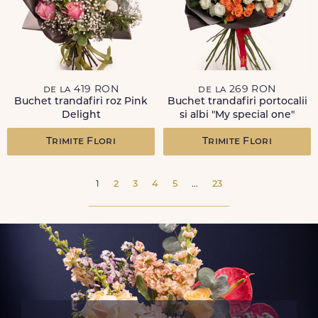
de la 419 RON
de la 269 RON
Buchet trandafiri roz Pink
Buchet trandafiri portocalii
Delight
si albi "My special one"
Trimite Flori
Trimite Flori
1
2
3
4
5
...
23