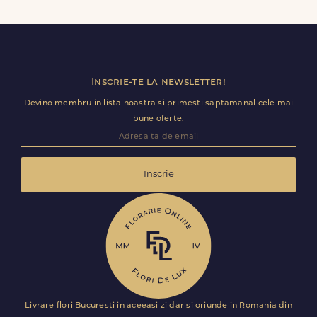
Contacteaza-ne cat mai rapid si actualizam detaliile de
livrare pentru Băcăoani.
Inscrie-te la newsletter!
Devino membru in lista noastra si primesti saptamanal cele mai
bune oferte.
Inscrie
Livrare flori Bucuresti in aceeasi zi dar si oriunde in Romania din