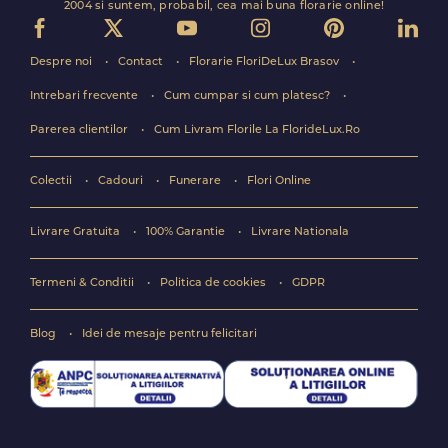
2004 si suntem, probabil, cea mai buna florarie online!
Despre noi
Contact
Florarie FloriDeLux Brasov
Intrebari frecvente
Cum cumpar si cum platesc?
Parerea clientilor
Cum Livram Florile La FlorideLux.Ro
Colectii
Cadouri
Funerare
Flori Online
Livrare Gratuita
100% Garantie
Livrare Nationala
Termeni & Conditii
Politica de cookies
GDPR
Blog
Idei de mesaje pentru felicitari