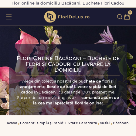
Flori online la domiciliu Băcăoani. Buchete Flori Cadou
0
Flori Online Băcăoani – Buchete de
Flori și Cadouri cu Livrare la
Domiciliu
Alege din colecția noastră de
buchete de flori
și
aranjamente florale de lux! Livrare rapidă de flori
cadou
în Băcăoani, cu garanție 100% prospețime.
Surprinde pe cineva drag astăzi –
comandă acum de
la cea mai apreciată florărie online!
Acasa
Comanzi simplu și rapid! Livrare Garantata
Vaslui
Băcăoani