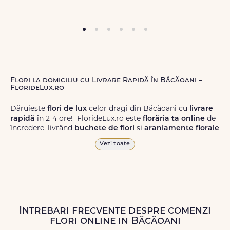
Flori la domiciliu cu Livrare Rapidă în Băcăoani –
FlorideLux.ro
Dăruiește
flori de lux
celor dragi din Băcăoani cu
livrare
rapidă
în 2-4 ore! FlorideLux.ro este
florăria ta online
de
încredere, livrând
buchete de flori
și
aranjamente florale
de calitate superioară în Băcăoani și în toată România.
Vezi toate
Alege dintr-o gamă largă de
flori
proaspete, pentru orice
ocazie, și comanda-le
online!
Cu FlorideLux.ro, primești
garanția unei livrări prompte și a unor
flori
care vor face
impresie.
Intrebari frecvente despre comenzi
Livrăm buchete de flori
chiar și în
weekend
, pentru ca tu
flori online in Băcăoani
să poți adresa un gest frumos atunci când ai nevoie.