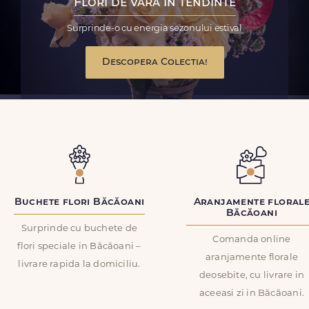
Flori de vara in tendinte
Surprinde-o cu energia sezonului estival
Descopera Colectia!
Buchete flori Băcăoani
Aranjamente floral
Băcăoani
Surprinde cu buchete de
Comanda online
flori speciale in Băcăoani –
aranjamente florale
livrare rapida la domiciliu.
deosebite, cu livrare in
aceeasi zi in Băcăoani.