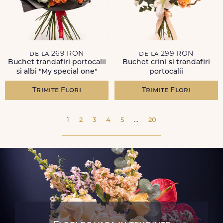
de la 269 RON
de la 299 RON
Buchet trandafiri portocalii
Buchet crini si trandafiri
si albi "My special one"
portocalii
Trimite Flori
Trimite Flori
1
2
3
4
5
...
20