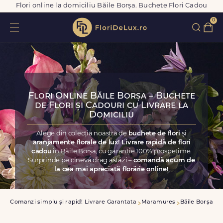
Flori online la domiciliu Băile Borșa. Buchete Flori Cadou
0
Flori Online Băile Borșa – Buchete
de Flori și Cadouri cu Livrare la
Domiciliu
Alege din colecția noastră de
buchete de flori
și
aranjamente florale de lux! Livrare rapidă de flori
cadou
în Băile Borșa, cu garanție 100% prospețime.
Surprinde pe cineva drag astăzi –
comandă acum de
la cea mai apreciată florărie online!
sa
Comanzi simplu și rapid! Livrare Garantata
Maramures
Băile Borșa