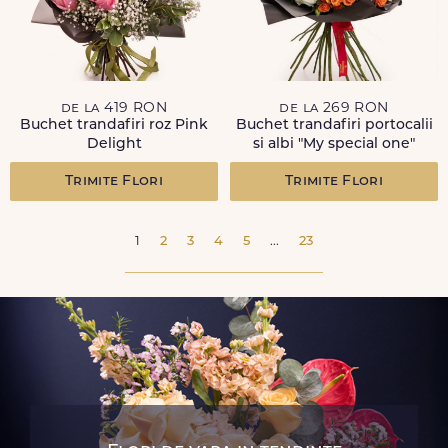
de la 419 RON
de la 269 RON
Buchet trandafiri roz Pink
Buchet trandafiri portocalii
Delight
si albi "My special one"
Trimite Flori
Trimite Flori
1
2
3
4
5
...
23