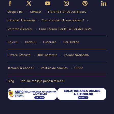
Despre noi
Contact
Florarie FloriDeLux Brasov
Intrebari frecvente
Cum cumpar si cum platesc?
Parerea clientilor
Cum Livram Florile La FlorideLux.Ro
Colectii
Cadouri
Funerare
Flori Online
Livrare Gratuita
100% Garantie
Livrare Nationala
Termeni & Conditii
Politica de cookies
GDPR
Blog
Idei de mesaje pentru felicitari