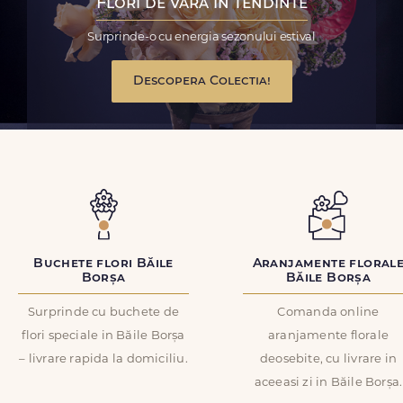
Flori de vara in tendinte
Surprinde-o cu energia sezonului estival
Descopera Colectia!
Buchete flori Băile
Aranjamente floral
Borșa
Băile Borșa
Surprinde cu buchete de
Comanda online
flori speciale in Băile Borșa
aranjamente florale
– livrare rapida la domiciliu.
deosebite, cu livrare in
aceeasi zi in Băile Borșa.