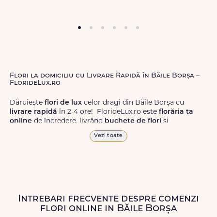
Flori la domiciliu cu Livrare Rapidă în Băile Borșa –
FlorideLux.ro
Dăruiește
flori de lux
celor dragi din Băile Borșa cu
livrare rapidă
în 2-4 ore! FlorideLux.ro este
florăria ta
online
de încredere, livrând
buchete de flori
și
aranjamente florale
de calitate superioară în Băile Borșa
Vezi toate
și în toată România.
Alege dintr-o gamă largă de
flori
proaspete, pentru orice
ocazie, și comanda-le
online!
Cu FlorideLux.ro, primești
garanția unei livrări prompte și a unor
flori
care vor face
impresie.
Intrebari frecvente despre comenzi
flori online in Băile Borșa
Livrăm buchete de flori
chiar și în
weekend
, pentru ca tu