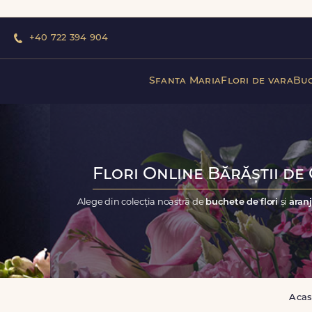
+40 722 394 904
Sfanta Maria
Flori de vara
Buc
Flori Online Bărăștii de 
Alege din colecția noastră de
buchete de flori
și
aranj
Aca