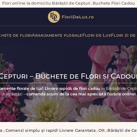
Flori online la domiciliu Bărăștii de Cepturi. Buchete Flori Cadou
hete de flori
Aranjamente florale
Flori de Lux
Flori zi de
Cepturi – Buchete de Flori și Cadou
amente florale de lux! Livrare rapidă de flori cadou
în Bărăștii de Cep
drag astăzi –
comandă acum de la cea mai apreciată florărie online!
sa
Comanzi simplu și rapid! Livrare Garantata
Olt
Bărăștii de Ce