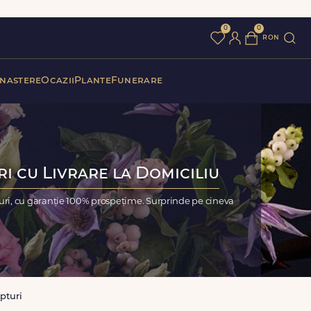
0
0
ron
 nastere
Ocazii
Plante
Funerare
ri cu Livrare la Domiciliu
turi, cu garanție 100% prospețime. Surprinde pe cineva
pturi