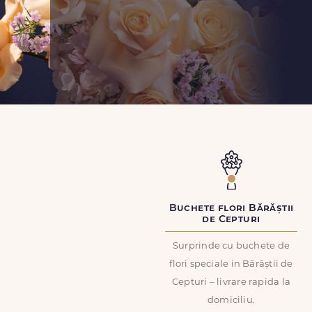
Buchete flori Bărăștii
de Cepturi
Surprinde cu buchete de
flori speciale in Bărăștii de
Cepturi – livrare rapida la
domiciliu.