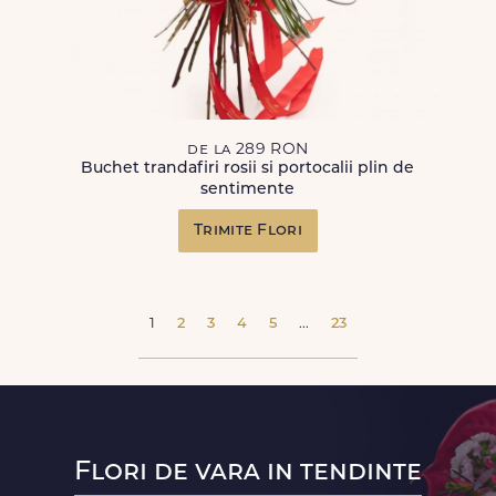
de la 289 RON
Buchet trandafiri rosii si portocalii plin de
sentimente
Trimite Flori
1
2
3
4
5
...
23
Flori de vara in tendinte