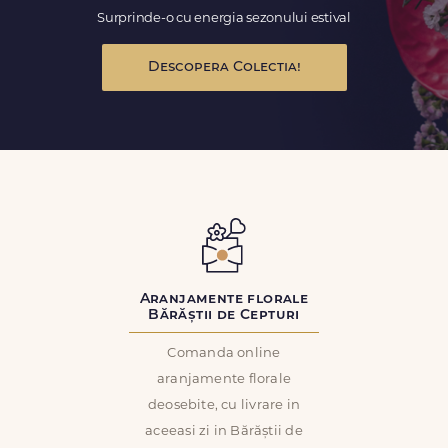
Surprinde-o cu energia sezonului estival
Descopera Colectia!
Aranjamente florale
Bărăștii de Cepturi
Comanda online
aranjamente florale
deosebite, cu livrare in
aceeasi zi in Bărăștii de