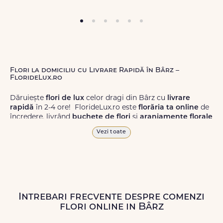
Flori la domiciliu cu Livrare Rapidă în Bârz –
FlorideLux.ro
Dăruiește
flori de lux
celor dragi din Bârz cu
livrare
rapidă
în 2-4 ore! FlorideLux.ro este
florăria ta online
de
încredere, livrând
buchete de flori
și
aranjamente florale
de calitate superioară în Bârz și în toată România.
Vezi toate
Alege dintr-o gamă largă de
flori
proaspete, pentru orice
ocazie, și comanda-le
online!
Cu FlorideLux.ro, primești
garanția unei livrări prompte și a unor
flori
care vor face
impresie.
Intrebari frecvente despre comenzi
Livrăm buchete de flori
chiar și în
weekend
, pentru ca tu
flori online in Bârz
să poți adresa un gest frumos atunci când ai nevoie.