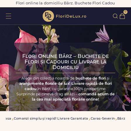
Flori online la domiciliu Bârz. Buchete Flori Cadou
0
Flori Online Bârz – Buchete de
Flori și Cadouri cu Livrare la
Domiciliu
Alege din colecția noastră de
buchete de flori
și
aranjamente florale de lux! Livrare rapidă de flori
cadou
în Bârz, cu garanție 100% prospețime.
Surprinde pe cineva drag astăzi –
comandă acum de
la cea mai apreciată florărie online!
Acasa
Comanzi simplu și rapid! Livrare Garantata
Caras-Severin
Bârz