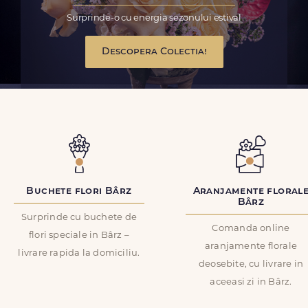
Surprinde-o cu energia sezonului estival
Descopera Colectia!
Buchete flori Bârz
Aranjamente floral
Bârz
Surprinde cu buchete de
Comanda online
flori speciale in Bârz –
aranjamente florale
livrare rapida la domiciliu.
deosebite, cu livrare in
aceeasi zi in Bârz.