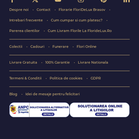
Despre noi
Contact
Florarie FloriDeLux Brasov
Intrebari frecvente
Cum cumpar si cum platesc?
Parerea clientilor
Cum Livram Florile La FlorideLux.Ro
Colectii
Cadouri
Funerare
Flori Online
Livrare Gratuita
100% Garantie
Livrare Nationala
Termeni & Conditii
Politica de cookies
GDPR
Blog
Idei de mesaje pentru felicitari