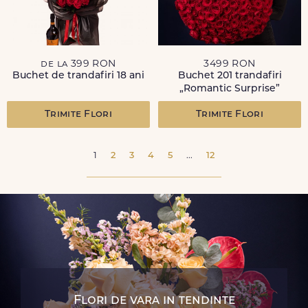
de la 399 RON
3499 RON
Buchet de trandafiri 18 ani
Buchet 201 trandafiri
„Romantic Surprise”
Trimite Flori
Trimite Flori
1
2
3
4
5
...
12
Flori de vara in tendinte