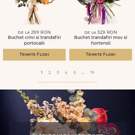
de la 299 RON
de la 329 RON
Buchet crini si trandafiri
Buchet trandafiri mov si
portocalii
hortensii
Trimite Flori
Trimite Flori
1
2
3
4
5
...
19