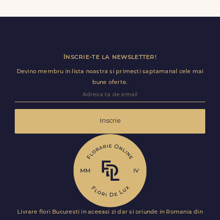
primi comanda fara datele tale. Mesajul de pe felicitare
ramane optional si il poti personaliza.
Inscrie-te la newsletter!
Devino membru in lista noastra si primesti saptamanal cele mai
bune oferte.
Inscrie
Livrare flori Bucuresti in aceeasi zi dar si oriunde in Romania din