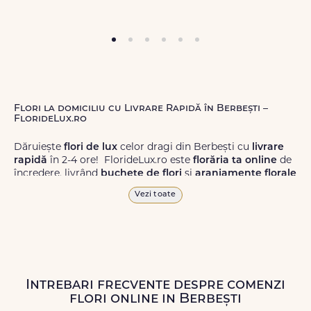
Flori la domiciliu cu Livrare Rapidă în Berbești –
FlorideLux.ro
Dăruiește
flori de lux
celor dragi din Berbești cu
livrare
rapidă
în 2-4 ore! FlorideLux.ro este
florăria ta online
de
încredere, livrând
buchete de flori
și
aranjamente florale
de calitate superioară în Berbești și în toată România.
Vezi toate
Alege dintr-o gamă largă de
flori
proaspete, pentru orice
ocazie, și comanda-le
online!
Cu FlorideLux.ro, primești
garanția unei livrări prompte și a unor
flori
care vor face
impresie.
Intrebari frecvente despre comenzi
Livrăm buchete de flori
chiar și în
weekend
, pentru ca tu
flori online in Berbești
să poți adresa un gest frumos atunci când ai nevoie.