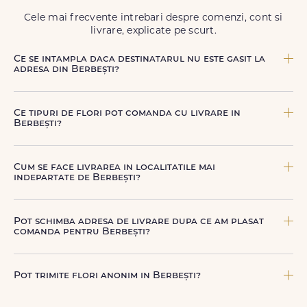
Cele mai frecvente intrebari despre comenzi, cont si
livrare, explicate pe scurt.
Ce se intampla daca destinatarul nu este gasit la
adresa din Berbești?
Curierul nostru incearca sa contacteze destinatarul la
numarul de telefon oferit. Daca nu poate preda comanda,
Ce tipuri de flori pot comanda cu livrare in
te contactam pentru o solutie rapida (reprogramare sau
Berbești?
alta adresa in Berbești.
Poti comanda buchete si aranjamente florale pentru
aniversari, onomastici, sarbatori, evenimente speciale sau
Cum se face livrarea in localitatile mai
gesturi spontane, toate create din flori naturale proaspete.
indepartate de Berbești?
De la clasicii trandafiri, la flori de sezon si soiuri exotice,
pe toate le gasesti pe floridelux.ro.
Pentru localitatile indepartate, livrarea se face prin curierii
nostri dedicati sau ai optiunea de livrare la cutie, prin
Pot schimba adresa de livrare dupa ce am plasat
firma de curierat, cu un cost mai avantajos si ambalare
comanda pentru Berbești?
speciala pentru transport sigur.
Da, daca buchetul nu a fost deja predat curierului.
Contacteaza-ne cat mai rapid si actualizam detaliile de
Pot trimite flori anonim in Berbești?
livrare pentru Berbești.
Da, poti opta pentru livrare anonima, iar destinatarul va