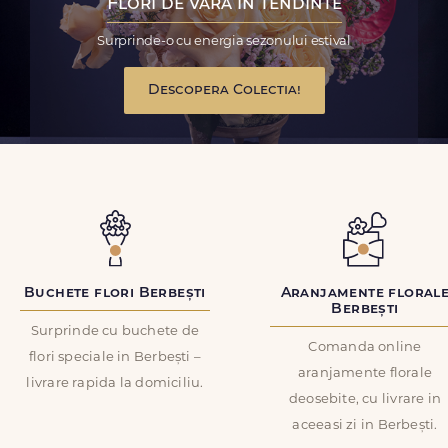
Flori de vara in tendinte
Surprinde-o cu energia sezonului estival
Descopera Colectia!
Buchete flori Berbești
Aranjamente floral
Berbești
Surprinde cu buchete de
Comanda online
flori speciale in Berbești –
aranjamente florale
livrare rapida la domiciliu.
deosebite, cu livrare in
aceeasi zi in Berbești.