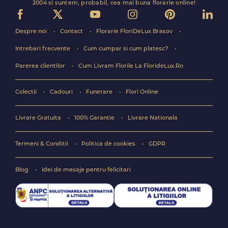
2004 si suntem, probabil, cea mai buna florarie online!
Despre noi
Contact
Florarie FloriDeLux Brasov
Intrebari frecvente
Cum cumpar si cum platesc?
Parerea clientilor
Cum Livram Florile La FlorideLux.Ro
Colectii
Cadouri
Funerare
Flori Online
Livrare Gratuita
100% Garantie
Livrare Nationala
Termeni & Conditii
Politica de cookies
GDPR
Blog
Idei de mesaje pentru felicitari