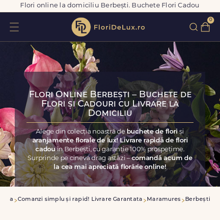
Flori online la domiciliu Berbești. Buchete Flori Cadou
0
Flori Online Berbești – Buchete de
Flori și Cadouri cu Livrare la
Domiciliu
Alege din colecția noastră de
buchete de flori
și
aranjamente florale de lux! Livrare rapidă de flori
cadou
în Berbești, cu garanție 100% prospețime.
Surprinde pe cineva drag astăzi –
comandă acum de
la cea mai apreciată florărie online!
casa
Comanzi simplu și rapid! Livrare Garantata
Maramures
Berbești