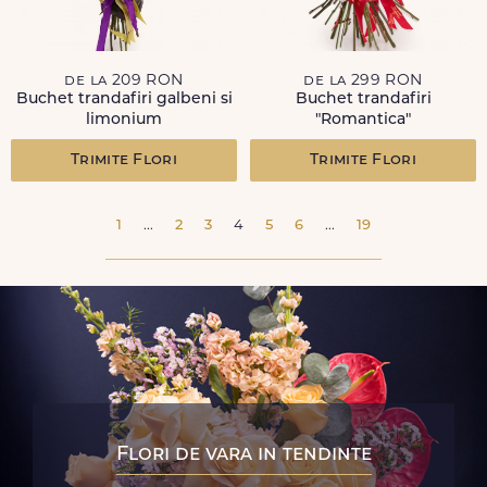
de la 209 RON
de la 299 RON
Buchet trandafiri galbeni si
Buchet trandafiri
limonium
"Romantica"
Trimite Flori
Trimite Flori
1
...
2
3
4
5
6
...
19
Flori de vara in tendinte