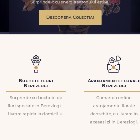
Surprinde-o cu energia sezonului estival
Descopera Colectia!
Buchete flori
Aranjamente floral
Berezlogi
Berezlogi
Surprinde cu buchete de
Comanda online
flori speciale in Berezlogi –
aranjamente florale
livrare rapida la domiciliu.
deosebite, cu livrare in
aceeasi zi in Berezlogi.