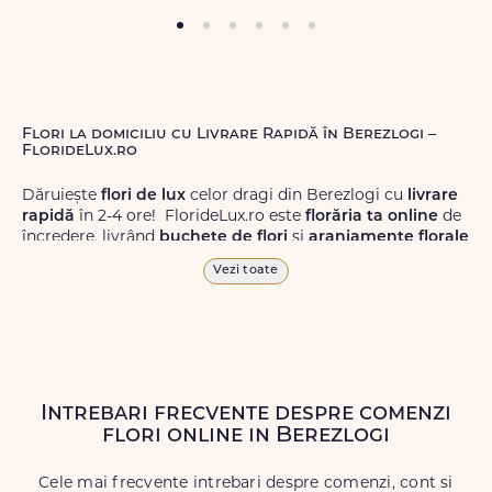
Flori la domiciliu cu Livrare Rapidă în Berezlogi –
FlorideLux.ro
Dăruiește
flori de lux
celor dragi din Berezlogi cu
livrare
rapidă
în 2-4 ore! FlorideLux.ro este
florăria ta online
de
încredere, livrând
buchete de flori
și
aranjamente florale
de calitate superioară în Berezlogi și în toată România.
Vezi toate
Alege dintr-o gamă largă de
flori
proaspete, pentru orice
ocazie, și comanda-le
online!
Cu FlorideLux.ro, primești
garanția unei livrări prompte și a unor
flori
care vor face
impresie.
Intrebari frecvente despre comenzi
Livrăm buchete de flori
chiar și în
weekend
, pentru ca tu
flori online in Berezlogi
să poți adresa un gest frumos atunci când ai nevoie.
Cele mai frecvente intrebari despre comenzi, cont si