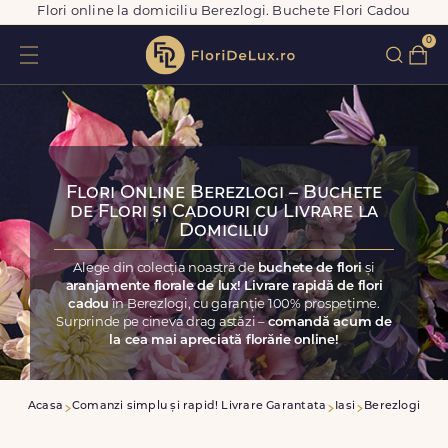
Flori online la domiciliu Berezlogi. Buchete Flori Cadou
0
Flori Online Berezlogi – Buchete
de Flori și Cadouri cu Livrare la
Domiciliu
Alege din colecția noastră de
buchete de flori
și
aranjamente florale de lux! Livrare rapidă de flori
cadou
în Berezlogi, cu garanție 100% prospețime.
Surprinde pe cineva drag astăzi –
comandă acum de
la cea mai apreciată florărie online!
Acasa
Comanzi simplu și rapid! Livrare Garantata
Iasi
Berezlogi