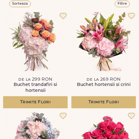
Sorteaza
Filtre
de la 299 RON
de la 269 RON
Buchet trandafiri si
Buchet hortensii si crini
hortensii
Trimite Flori
Trimite Flori