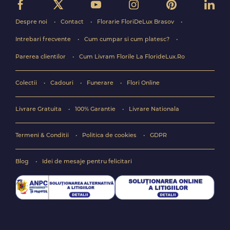
Despre noi
Contact
Florarie FloriDeLux Brasov
Intrebari frecvente
Cum cumpar si cum platesc?
Parerea clientilor
Cum Livram Florile La FlorideLux.Ro
Colectii
Cadouri
Funerare
Flori Online
Livrare Gratuita
100% Garantie
Livrare Nationala
Termeni & Conditii
Politica de cookies
GDPR
Blog
Idei de mesaje pentru felicitari