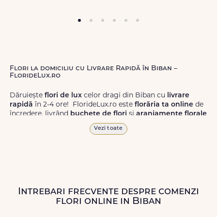
Flori la domiciliu cu Livrare Rapidă în Biban –
FlorideLux.ro
Dăruiește
flori de lux
celor dragi din Biban cu
livrare
rapidă
în 2-4 ore! FlorideLux.ro este
florăria ta online
de
încredere, livrând
buchete de flori
și
aranjamente florale
de calitate superioară în Biban și în toată România.
Vezi toate
Alege dintr-o gamă largă de
flori
proaspete, pentru orice
ocazie, și comanda-le
online!
Cu FlorideLux.ro, primești
garanția unei livrări prompte și a unor
flori
care vor face
impresie.
Intrebari frecvente despre comenzi
Livrăm buchete de flori
chiar și în
weekend
, pentru ca tu
flori online in Biban
să poți adresa un gest frumos atunci când ai nevoie.