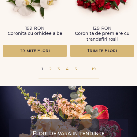
199 RON
129 RON
Coronita cu orhidee albe
Coronita de premiere cu
trandafiri rosii
Trimite Flori
Trimite Flori
1
2
3
4
5
...
19
Flori de vara in tendinte