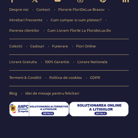
Despre noi
Contact
Florarie FloriDeLux Brasov
Intrebari frecvente
Cum cumpar si cum platesc?
Parerea clientilor
Cum Livram Florile La FlorideLux.Ro
Colectii
Cadouri
Funerare
Flori Online
Livrare Gratuita
100% Garantie
Livrare Nationala
Termeni & Conditii
Politica de cookies
GDPR
Blog
Idei de mesaje pentru felicitari