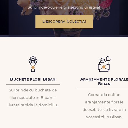
Surprinde-o cu energia sezonului estival
Descopera Colectia!
Buchete flori Biban
Aranjamente floral
Biban
Surprinde cu buchete de
Comanda online
flori speciale in Biban –
aranjamente florale
livrare rapida la domiciliu.
deosebite, cu livrare in
aceeasi zi in Biban.