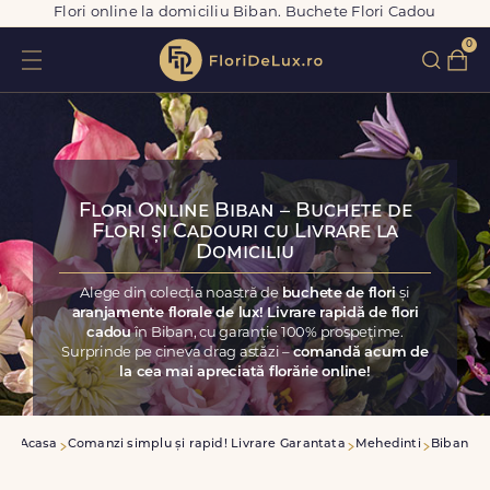
Flori online la domiciliu Biban. Buchete Flori Cadou
0
Flori Online Biban – Buchete de
Flori și Cadouri cu Livrare la
Domiciliu
Alege din colecția noastră de
buchete de flori
și
aranjamente florale de lux! Livrare rapidă de flori
cadou
în Biban, cu garanție 100% prospețime.
Surprinde pe cineva drag astăzi –
comandă acum de
la cea mai apreciată florărie online!
Acasa
Comanzi simplu și rapid! Livrare Garantata
Mehedinti
Biban