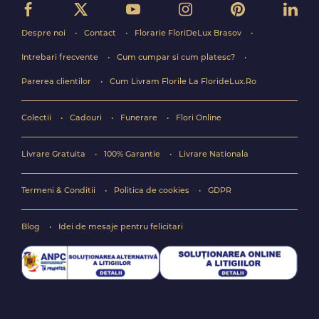
Despre noi
Contact
Florarie FloriDeLux Brasov
Intrebari frecvente
Cum cumpar si cum platesc?
Parerea clientilor
Cum Livram Florile La FlorideLux.Ro
Colectii
Cadouri
Funerare
Flori Online
Livrare Gratuita
100% Garantie
Livrare Nationala
Termeni & Conditii
Politica de cookies
GDPR
Blog
Idei de mesaje pentru felicitari