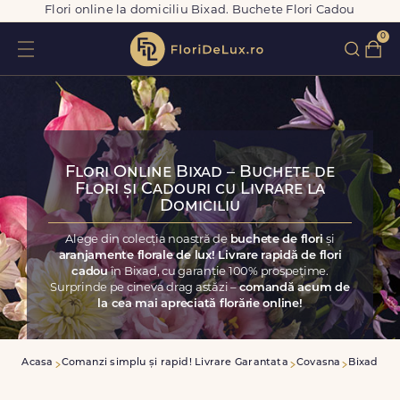
Flori online la domiciliu Bixad. Buchete Flori Cadou
0
Flori Online Bixad – Buchete de
Flori și Cadouri cu Livrare la
Domiciliu
Alege din colecția noastră de
buchete de flori
și
aranjamente florale de lux! Livrare rapidă de flori
cadou
în Bixad, cu garanție 100% prospețime.
Surprinde pe cineva drag astăzi –
comandă acum de
la cea mai apreciată florărie online!
Acasa
Comanzi simplu și rapid! Livrare Garantata
Covasna
Bixad