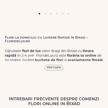
Flori la domiciliu cu Livrare Rapidă în Bixad –
FlorideLux.ro
Dăruiește
flori de lux
celor dragi din Bixad cu
livrare
rapidă
în 2-4 ore! FlorideLux.ro este
florăria ta online
de
încredere, livrând
buchete de flori
și
aranjamente florale
de calitate superioară în Bixad și în toată România.
Vezi toate
Alege dintr-o gamă largă de
flori
proaspete, pentru orice
ocazie, și comanda-le
online!
Cu FlorideLux.ro, primești
garanția unei livrări prompte și a unor
flori
care vor face
impresie.
Intrebari frecvente despre comenzi
Livrăm buchete de flori
chiar și în
weekend
, pentru ca tu
flori online in Bixad
să poți adresa un gest frumos atunci când ai nevoie.