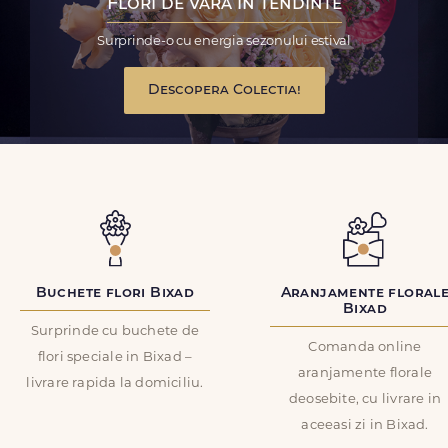
Flori de vara in tendinte
Surprinde-o cu energia sezonului estival
Descopera Colectia!
Buchete flori Bixad
Aranjamente floral
Bixad
Surprinde cu buchete de
Comanda online
flori speciale in Bixad –
aranjamente florale
livrare rapida la domiciliu.
deosebite, cu livrare in
aceeasi zi in Bixad.