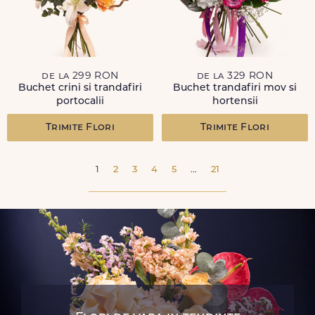
de la 299 RON
de la 329 RON
Buchet crini si trandafiri
Buchet trandafiri mov si
portocalii
hortensii
Trimite Flori
Trimite Flori
1
2
3
4
5
...
21